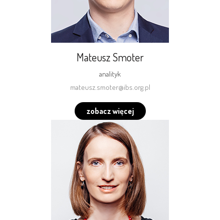
Mateusz Smoter
analityk
mateusz.smoter@ibs.org.pl
zobacz więcej