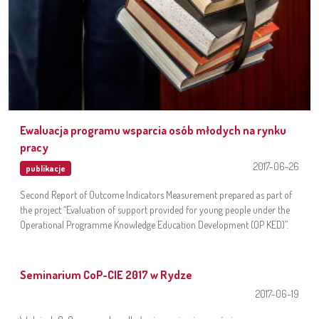
Ewaluacja programu wsparcia osób młodych na rynku
pracy
2017-06-26
publikacje
Second Report of Outcome Indicators Measurement prepared as part of
the project “Evaluation of support provided for young people under the
Operational Programme Knowledge Education Development (OP KED)”.
Seminarium CoP-CIE 2017 w Rydze
2017-06-19