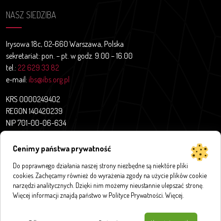
NASZ SIEDZIBA
Irysowa 18c, 02-660 Warszawa, Polska
sekretariat: pon. – pt. w godz. 9.00 – 16.00
tel.:
22 629 33 82
e-mail:
ibs@ibs.org.pl
KRS 0000249402
REGON 140420239
NIP 701-00-06-634
Aktualności
Cenimy państwa prywatność
O nas
Do poprawnego działania naszej strony niezbędne są niektóre pliki
Projekty badawcze
cookies. Zachęcamy również do wyrażenia zgody na użycie plików cookie
Publikacje
narzędzi analitycznych. Dzięki nim możemy nieustannie ulepszać stronę.
Bazy i aplikacje
Więcej informacji znajdą państwo w Polityce Prywatności.
Więcej
.
Innymi słowy
Kontakt