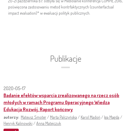
20-21 października b.r. odbyła się w Mediolanie konferencja COMPIE 2016,
poświęcona zastosowaniu metod kontrfaktycznych (counterfactual
impact evaluation)* w ewaluacji polityk publicznych.
Publikacje
2020-05-17
Badanie efektów wsparcia zrealizowanego na rzecz osób
młodych w ramach Programu Operacyjnego Wiedza
Edukacja Rozwój. Raport końcowy
autorzy:
Mateusz Smoter
/
Marta Palczyńska
/
Karol Madoń
/
Iga Magda
/
Henryk Kalinowski
/
Anna Matejczuk