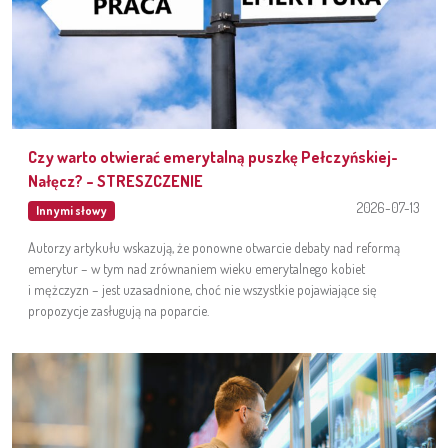
Czy warto otwierać emerytalną puszkę Pełczyńskiej-
Nałęcz? – STRESZCZENIE
2026-07-13
Innymi słowy
Autorzy artykułu wskazują, że ponowne otwarcie debaty nad reformą
emerytur – w tym nad zrównaniem wieku emerytalnego kobiet
i mężczyzn – jest uzasadnione, choć nie wszystkie pojawiające się
propozycje zasługują na poparcie.