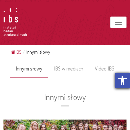
IBS
/
Innymi słowy
Innymi słowy
IBS w mediach
Video IBS
Otwórz p
Innymi słowy