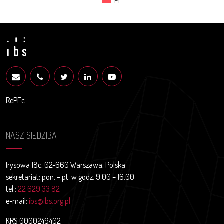
PL
RePEc
NASZ SIEDZIBA
Irysowa 18c, 02-660 Warszawa, Polska
sekretariat: pon. – pt. w godz. 9.00 – 16.00
tel.:
22 629 33 82
e-mail:
ibs@ibs.org.pl
KRS 0000249402