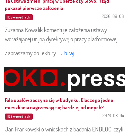
Ta ustawa zmieni pracę w Uberze czy Glovo. Rząd
pokazał pierwsze założenia
2026-08-06
IBS w mediach
Zuzanna Kowalik komentuje założenia ustawy
wdrażającej unijną dyrektywę o pracy platformowej.
Zapraszamy do lektury →
tutaj
Fala upałów zaczyna się w budynku. Dlaczego jedne
mieszkania nagrzewają się bardziej od innych?
2026-08-04
IBS w mediach
Jan Frankowski o wnioskach z badania ENBLOC, czyli