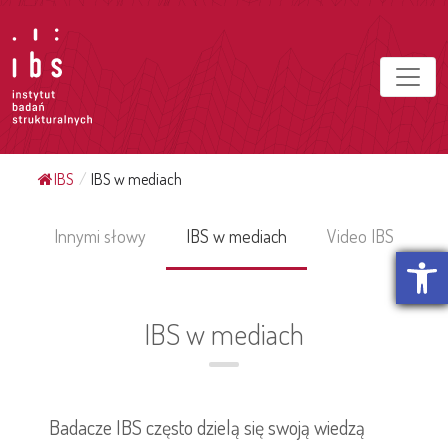
IBS
/
IBS w mediach
Innymi słowy
IBS w mediach
Video IBS
Otwórz p
IBS w mediach
Badacze IBS często dzielą się swoją wiedzą