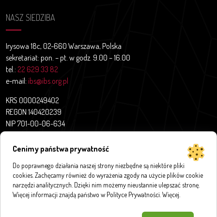
NASZ SIEDZIBA
Irysowa 18c, 02-660 Warszawa, Polska
sekretariat: pon. – pt. w godz. 9.00 – 16.00
tel.:
22 629 33 82
e-mail:
ibs@ibs.org.pl
KRS 0000249402
REGON 140420239
NIP 701-00-06-634
Aktualności
Cenimy państwa prywatność
O nas
Do poprawnego działania naszej strony niezbędne są niektóre pliki
Projekty badawcze
cookies. Zachęcamy również do wyrażenia zgody na użycie plików cookie
Publikacje
narzędzi analitycznych. Dzięki nim możemy nieustannie ulepszać stronę.
Bazy i aplikacje
Więcej informacji znajdą państwo w Polityce Prywatności.
Więcej
.
Innymi słowy
Kontakt