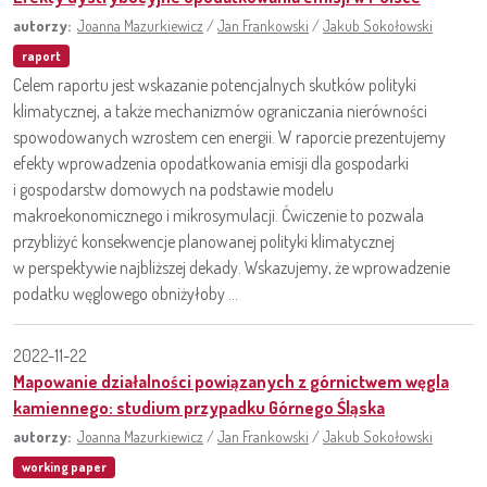
autorzy:
Joanna Mazurkiewicz
/
Jan Frankowski
/
Jakub Sokołowski
raport
Celem raportu jest wskazanie potencjalnych skutków polityki
klimatycznej, a także mechanizmów ograniczania nierówności
spowodowanych wzrostem cen energii. W raporcie prezentujemy
efekty wprowadzenia opodatkowania emisji dla gospodarki
i gospodarstw domowych na podstawie modelu
makroekonomicznego i mikrosymulacji. Ćwiczenie to pozwala
przybliżyć konsekwencje planowanej polityki klimatycznej
w perspektywie najbliższej dekady. Wskazujemy, że wprowadzenie
podatku węglowego obniżyłoby ...
2022-11-22
Mapowanie działalności powiązanych z górnictwem węgla
kamiennego: studium przypadku Górnego Śląska
autorzy:
Joanna Mazurkiewicz
/
Jan Frankowski
/
Jakub Sokołowski
working paper