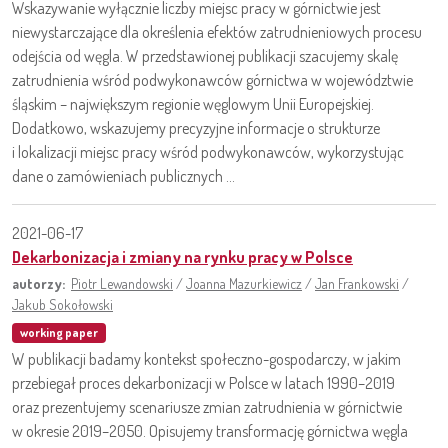
Wskazywanie wyłącznie liczby miejsc pracy w górnictwie jest
niewystarczające dla określenia efektów zatrudnieniowych procesu
odejścia od węgla. W przedstawionej publikacji szacujemy skalę
zatrudnienia wśród podwykonawców górnictwa w województwie
śląskim – największym regionie węglowym Unii Europejskiej.
Dodatkowo, wskazujemy precyzyjne informacje o strukturze
i lokalizacji miejsc pracy wśród podwykonawców, wykorzystując
dane o zamówieniach publicznych ...
2021-06-17
Dekarbonizacja i zmiany na rynku pracy w Polsce
autorzy:
Piotr Lewandowski
/
Joanna Mazurkiewicz
/
Jan Frankowski
/
Jakub Sokołowski
working paper
W publikacji badamy kontekst społeczno-gospodarczy, w jakim
przebiegał proces dekarbonizacji w Polsce w latach 1990–2019
oraz prezentujemy scenariusze zmian zatrudnienia w górnictwie
w okresie 2019–2050. Opisujemy transformację górnictwa węgla