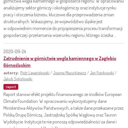
górnictwa węgla kamiennego w gospodarce regionu. W opracowaniu
analizujemy sektor górniczy i okołogórniczy oraz instytucje rynku
pracy i otoczenia biznesu, kluczowe dla przeprowadzenia zmian
strukturalnych. Wskazujemy, że województwo śląskie jest
w odpowiednim momencie do przyspieszenia procesu transformacji
gospodarczej i przełamania wizerunku regionu, którego ścieżka ...
2020-09-24
Zatrudnienie w górnictwie węgla kamiennego w Zagłębiu
Górnośląskim
autorzy:
Piotr Lewandowski
/
Joanna Mazurkiewicz
/
Jan Frankowski
/
Jakub Sokołowski
raport
Raport stanowi efekt projektu finansowanego ze środków European
Climate Foundation. W opracowaniu wykorzystujemy dane
Ministerstwa Aktywów Państwowych, a także dane przekazane przez
Polską Grupę Górniczą, Jastrzębską Spółkę Węglową oraz Tauron
Wydobycie. Instytucje te nie ponoszą odpowiedzialności za dane i