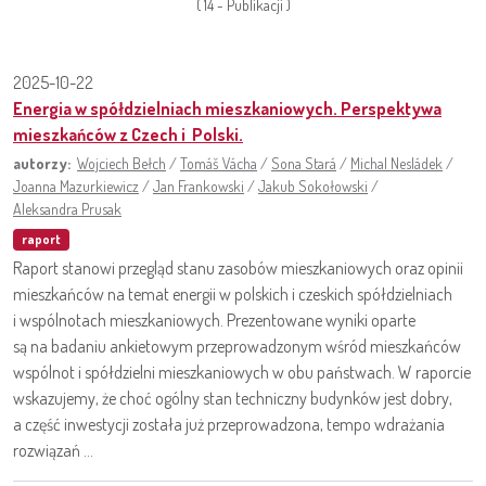
( 14 - Publikacji )
2025-10-22
Energia w spółdzielniach mieszkaniowych. Perspektywa
mieszkańców z Czech i Polski.
autorzy:
Wojciech Bełch
/
Tomáš Vácha
/
Sona Stará
/
Michal Nesládek
/
Joanna Mazurkiewicz
/
Jan Frankowski
/
Jakub Sokołowski
/
Aleksandra Prusak
raport
Raport stanowi przegląd stanu zasobów mieszkaniowych oraz opinii
mieszkańców na temat energii w polskich i czeskich spółdzielniach
i wspólnotach mieszkaniowych. Prezentowane wyniki oparte
są na badaniu ankietowym przeprowadzonym wśród mieszkańców
wspólnot i spółdzielni mieszkaniowych w obu państwach. W raporcie
wskazujemy, że choć ogólny stan techniczny budynków jest dobry,
a część inwestycji została już przeprowadzona, tempo wdrażania
rozwiązań ...