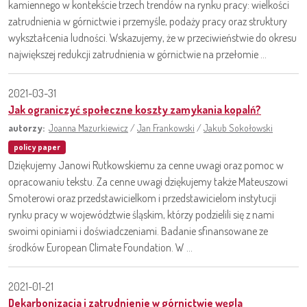
kamiennego w kontekście trzech trendów na rynku pracy: wielkości
zatrudnienia w górnictwie i przemyśle, podaży pracy oraz struktury
wykształcenia ludności. Wskazujemy, że w przeciwieństwie do okresu
największej redukcji zatrudnienia w górnictwie na przełomie ...
2021-03-31
Jak ograniczyć społeczne koszty zamykania kopalń?
autorzy:
Joanna Mazurkiewicz
/
Jan Frankowski
/
Jakub Sokołowski
policy paper
Dziękujemy Janowi Rutkowskiemu za cenne uwagi oraz pomoc w
opracowaniu tekstu. Za cenne uwagi dziękujemy także Mateuszowi
Smoterowi oraz przedstawicielkom i przedstawicielom instytucji
rynku pracy w województwie śląskim, którzy podzielili się z nami
swoimi opiniami i doświadczeniami. Badanie sfinansowane ze
środków European Climate Foundation. W ...
2021-01-21
Dekarbonizacja i zatrudnienie w górnictwie węgla