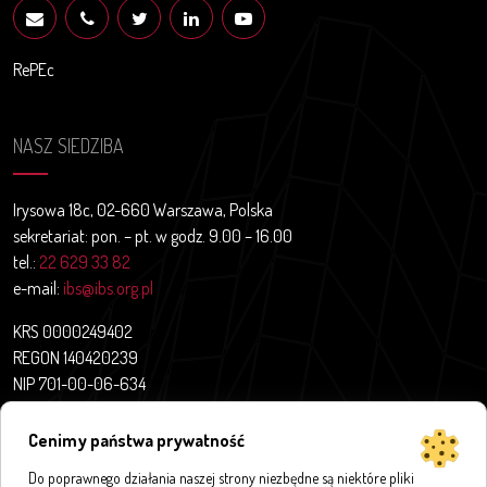
RePEc
NASZ SIEDZIBA
Irysowa 18c, 02-660 Warszawa, Polska
sekretariat: pon. – pt. w godz. 9.00 – 16.00
tel.:
22 629 33 82
e-mail:
ibs@ibs.org.pl
KRS 0000249402
REGON 140420239
NIP 701-00-06-634
Aktualności
Cenimy państwa prywatność
O nas
Projekty badawcze
Do poprawnego działania naszej strony niezbędne są niektóre pliki