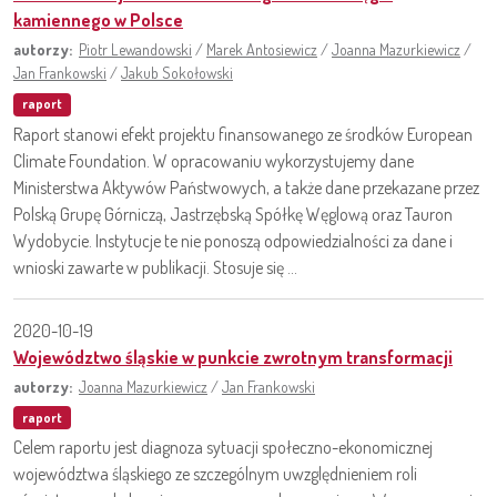
kamiennego w Polsce
autorzy:
Piotr Lewandowski
/
Marek Antosiewicz
/
Joanna Mazurkiewicz
/
Jan Frankowski
/
Jakub Sokołowski
raport
Raport stanowi efekt projektu finansowanego ze środków European
Climate Foundation. W opracowaniu wykorzystujemy dane
Ministerstwa Aktywów Państwowych, a także dane przekazane przez
Polską Grupę Górniczą, Jastrzębską Spółkę Węglową oraz Tauron
Wydobycie. Instytucje te nie ponoszą odpowiedzialności za dane i
wnioski zawarte w publikacji. Stosuje się ...
2020-10-19
Województwo śląskie w punkcie zwrotnym transformacji
autorzy:
Joanna Mazurkiewicz
/
Jan Frankowski
raport
Celem raportu jest diagnoza sytuacji społeczno-ekonomicznej
województwa śląskiego ze szczególnym uwzględnieniem roli