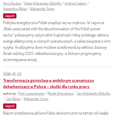
Haris Doukas
/
Baiba Witajewska-Baltvilks
/
Andrzej Ceglarz
/
Alexandros Nikas
/
Aleksander Szpor
raport
Polityka energetyczna Polski znajduje się na rozdrożu. W raporcie
„Risks associated with the decarbonisation of the Polish power
sector” pokazujemy optymalne (najtańsze) miksy polskiego sektora
energii elektrycznej w różnych scenariuszach, a także związane z nimi
ryzyka. Analizujemy dwie możliwe ścieżki ewolucji sektora: bazowy
(brak redukcji CO2) i dekarbonizacyjny, w którym przyjmujemy,
że zmniejszenie emisji ...
2018-10-25
Transformacja górnictwa w ambitnym scenariuszu
dekarbonizacji w Polsce – skutki dla rynku pracy
autorzy:
Piotr Lewandowski
/
Marek Antosiewicz
/
Jan Witajewski-Baltvilks
/
Jan Baran
/
Aleksander Szpor
raport
Raport przedstawia główne fakty ekonomiczne na temat roli węgla