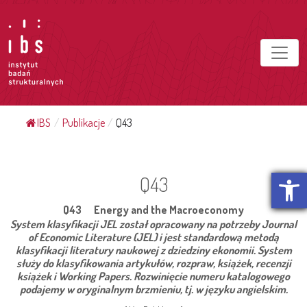
IBS
/
Publikacje
/
Q43
Otwórz p
Q43
Q43 Energy and the Macroeconomy
System klasyfikacji JEL został opracowany na potrzeby Journal
of Economic Literature (JEL) i jest standardową metodą
klasyfikacji literatury naukowej z dziedziny ekonomii. System
służy do klasyfikowania artykułów, rozpraw, książek, recenzji
książek i Working Papers. Rozwinięcie numeru katalogowego
podajemy w oryginalnym brzmieniu, tj. w języku angielskim.