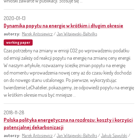
wnioski zawarte w publikacji. Stosuje się ...
2020-01-13
Dynamika popytu na energię w krótkim i długim okresie
autorzy:
Marek Antosiewicz
/
Jan Witajewski-Baltvilks
working paper
Czas potrzebny na zmiany w emisji CO2 po wprowadzeniu podatku
od emisji zależy od reakcji popytu na energię na zmianę ceny energii.
W naszym artykule, rozważamy ścieżkę zmian popytu na energię
od momentu wprowadzenia nowej ceny aż do czasu kiedy dochodzi
on do nowego stanu ustalonego. Po pierwsze, wykorzystując
twierdzenie LeChatelier, pokazujemy, że odpowiedź popytu na energię
w krótkim okresie musi być mniejsze ...
2018-11-28
Polska polityka energetyczna na rozdrożu: koszty i korzyści
potencjalnej dekarbonizacji
autorzy:
Marek Antosiewicz
/
Jan Witajewski-Baltvilks
/
Jakub Sawulski
/