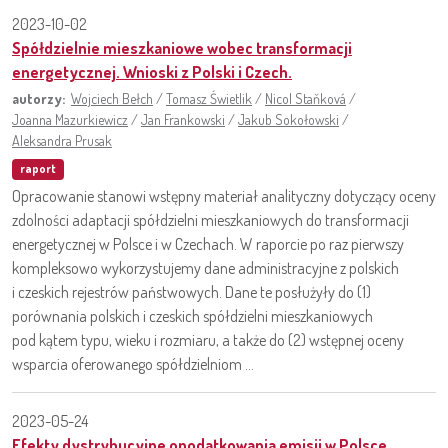
2023-10-02
Spółdzielnie mieszkaniowe wobec transformacji
energetycznej. Wnioski z Polski i Czech.
autorzy:
Wojciech Bełch
/
Tomasz Świetlik
/
Nicol Staňková
/
Joanna Mazurkiewicz
/
Jan Frankowski
/
Jakub Sokołowski
/
Aleksandra Prusak
raport
Opracowanie stanowi wstępny materiał analityczny dotyczący oceny
zdolności adaptacji spółdzielni mieszkaniowych do transformacji
energetycznej w Polsce i w Czechach. W raporcie po raz pierwszy
kompleksowo wykorzystujemy dane administracyjne z polskich
i czeskich rejestrów państwowych. Dane te posłużyły do (1)
porównania polskich i czeskich spółdzielni mieszkaniowych
pod kątem typu, wieku i rozmiaru, a także do (2) wstępnej oceny
wsparcia oferowanego spółdzielniom ...
2023-05-24
Efekty dystrybucyjne opodatkowania emisji w Polsce