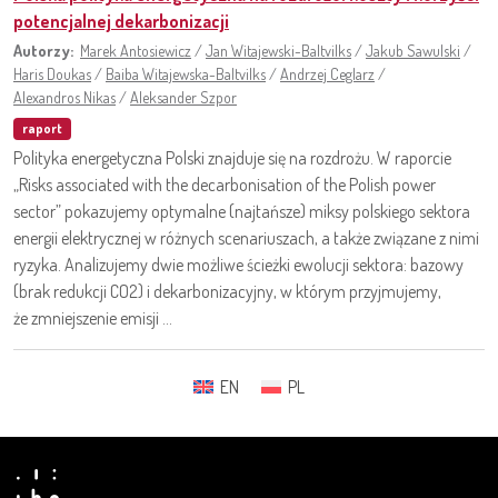
potencjalnej dekarbonizacji
Autorzy:
Marek Antosiewicz
/
Jan Witajewski-Baltvilks
/
Jakub Sawulski
/
Haris Doukas
/
Baiba Witajewska-Baltvilks
/
Andrzej Ceglarz
/
Alexandros Nikas
/
Aleksander Szpor
raport
Polityka energetyczna Polski znajduje się na rozdrożu. W raporcie
„Risks associated with the decarbonisation of the Polish power
sector” pokazujemy optymalne (najtańsze) miksy polskiego sektora
energii elektrycznej w różnych scenariuszach, a także związane z nimi
ryzyka. Analizujemy dwie możliwe ścieżki ewolucji sektora: bazowy
(brak redukcji CO2) i dekarbonizacyjny, w którym przyjmujemy,
że zmniejszenie emisji ...
EN
PL