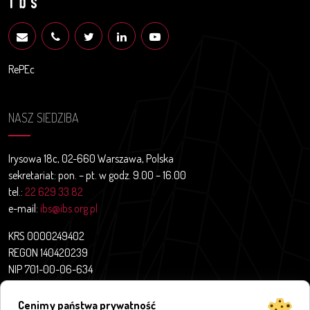
RePEc
NASZ SIEDZIBA
Irysowa 18c, 02-660 Warszawa, Polska
sekretariat: pon. – pt. w godz. 9.00 – 16.00
tel.:
22 629 33 82
e-mail:
ibs@ibs.org.pl
KRS 0000249402
REGON 140420239
NIP 701-00-06-634
Aktualności
Cenimy państwa prywatność