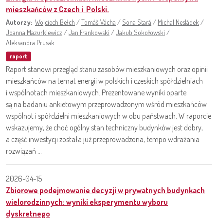
mieszkańców z Czech i Polski.
Autorzy:
Wojciech Bełch
/
Tomáš Vácha
/
Sona Stará
/
Michal Nesládek
/
Joanna Mazurkiewicz
/
Jan Frankowski
/
Jakub Sokołowski
/
Aleksandra Prusak
raport
Raport stanowi przegląd stanu zasobów mieszkaniowych oraz opinii
mieszkańców na temat energii w polskich i czeskich spółdzielniach
i wspólnotach mieszkaniowych. Prezentowane wyniki oparte
są na badaniu ankietowym przeprowadzonym wśród mieszkańców
wspólnot i spółdzielni mieszkaniowych w obu państwach. W raporcie
wskazujemy, że choć ogólny stan techniczny budynków jest dobry,
a część inwestycji została już przeprowadzona, tempo wdrażania
rozwiązań ...
2026-04-15
Zbiorowe podejmowanie decyzji w prywatnych budynkach
wielorodzinnych: wyniki eksperymentu wyboru
dyskretnego