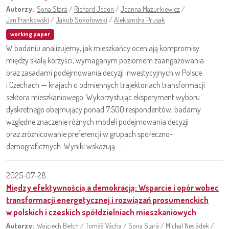
Autorzy:
Sona Stará
/
Richard Jedon
/
Joanna Mazurkiewicz
/
Jan Frankowski
/
Jakub Sokołowski
/
Aleksandra Prusak
working paper
W badaniu analizujemy, jak mieszkańcy oceniają kompromisy
między skalą korzyści, wymaganym poziomem zaangażowania
oraz zasadami podejmowania decyzji inwestycyjnych w Polsce
i Czechach — krajach o odmiennych trajektoriach transformacji
sektora mieszkaniowego. Wykorzystując eksperyment wyboru
dyskretnego obejmujący ponad 7,500 respondentów, badamy
względne znaczenie różnych modeli podejmowania decyzji
oraz zróżnicowanie preferencji w grupach społeczno-
demograficznych. Wyniki wskazują ...
2025-07-28
Między efektywnością a demokracją: Wsparcie i opór wobec
transformacji energetycznej i rozwiązań prosumenckich
w polskich i czeskich spółdzielniach mieszkaniowych
Autorzy:
Wojciech Bełch
/
Tomáš Vácha
/
Sona Stará
/
Michal Nesládek
/