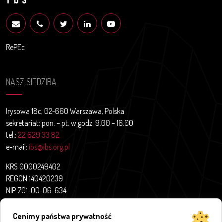
RePEc
NASZ SIEDZIBA
Irysowa 18c, 02-660 Warszawa, Polska
sekretariat: pon. – pt. w godz. 9.00 – 16.00
tel.:
22 629 33 82
e-mail:
ibs@ibs.org.pl
KRS 0000249402
REGON 140420239
NIP 701-00-06-634
Aktualności
Cenimy państwa prywatność