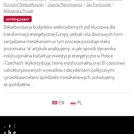
Krzysztof Niedziałkowski
/
Joanna Mazurkiewicz
/
Jan Frankowski
/
Aleksandra Prusak
working paper
Dekarbonizacja budynków wielorodzinnych jest kluczowa dla
transformacji energetycznej Europy, jednak rola zbiorowych form
zarządzania mieszkaniami w tym procesie pozostaje słabo
zrozumiana. W artykule analizujemy, w jaki sposób dynamika
instytucjonalna kształtuje inwestycje energetyczne w Polsce
i Czechach. Wykorzystując teorię instytucjonalną oraz 61 częściowo
ustrukturyzowanych wywiadów z decydentami politycznymi
i przedstawicielami spółdzielni mieszkaniowych, pokazujemy,
że spółdzielnie ...
EN
PL