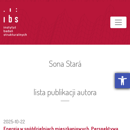
Sona Stará
Otwórz p
lista publikacji autora
2025-10-22
Energia w spółdzielniach mieszkaniowych. Perspektywa