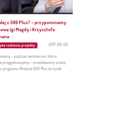
alej z 500 Plus? – przypominamy
owę Igi Magdy i Krzysztofa
mana
2017-08-08
tyka rodzinna
,
projekty
jesienią – podczas seminarium, które
ie przygotowujemy – przedstawimy ocenę
u programu Rodzina 500 Plus na rynek