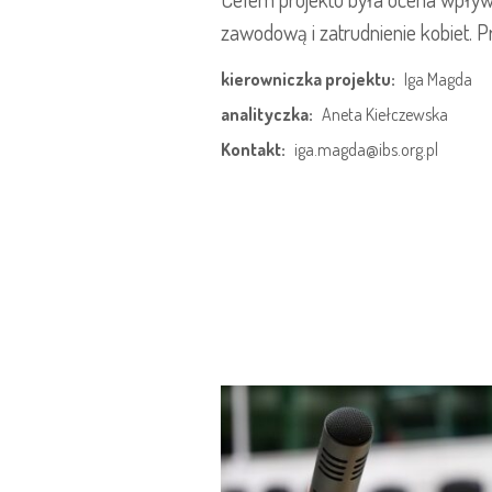
zawodową i zatrudnienie kobiet. P
kierowniczka projektu:
Iga Magda
analityczka:
Aneta Kiełczewska
Kontakt:
iga.magda@ibs.org.pl