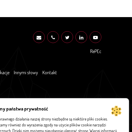
RePEc
ikacje
Innymi słowy
Kontakt
my państwa prywatność
rawnego działania naszej strony niezbędne są niektóre pliki cookies.
amy również do wyrażenia zgody na użycie plików cookie narzędzi
ycznych. Dzięki nim możemy nieustannie ulepszać stronę. Więcej informacji