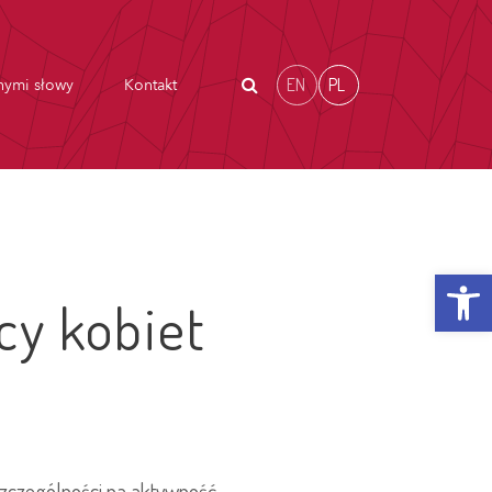
EN
PL
nymi słowy
Kontakt
Otwórz p
cy kobiet
zczególności na aktywność