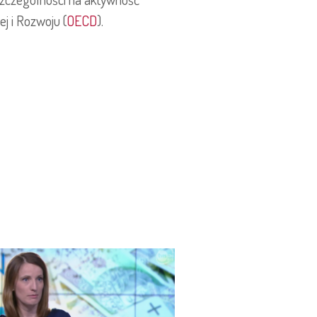
j i Rozwoju (
OECD
).