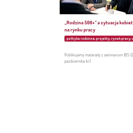
„Rodzina 500+” a sytuacja kobiet
na rynku pracy
polityka rodzinna
,
projekty
,
rynek pracy
,
Publikujemy materiały z seminarium IBS (
października br.).