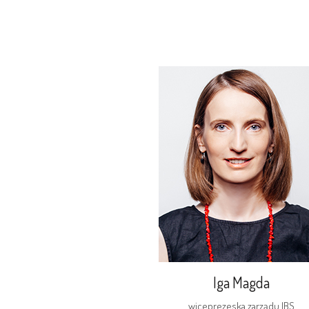
Iga Magda
wiceprezeska zarządu IBS