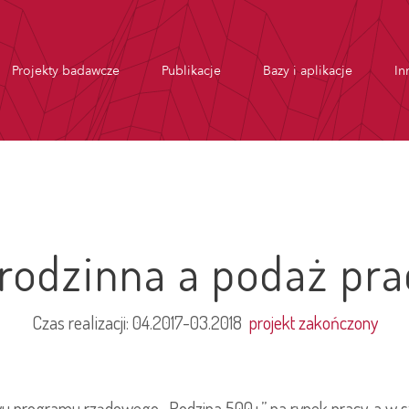
Projekty badawcze
Publikacje
Bazy i aplikacje
In
 rodzinna a podaż pra
Czas realizacji:
04.2017-03.2018
projekt zakończony
u programu rządowego „Rodzina 500+” na rynek pracy, a w s