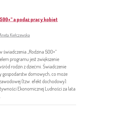
500+” a podaż pracy kobiet
Aneta Kiełczewska
 świadczenia „Rodzina 500+”
lem programu jest zwiększenie
wśród rodzin z dziećmi. Świadczenie
cy gospodarstw domowych, co może
zawodowej (tzw. efekt dochodowy).
ktywności Ekonomicznej Ludności za lata
.