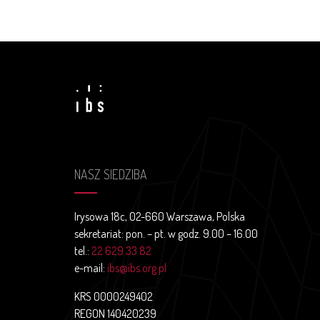
NASZ SIEDZIBA
Irysowa 18c, 02-660 Warszawa, Polska
sekretariat: pon. – pt. w godz. 9.00 – 16.00
tel.:
22 629 33 82
e-mail:
ibs@ibs.org.pl
KRS 0000249402
REGON 140420239