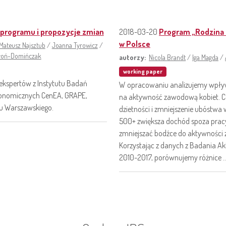
 programu i propozycje zmian
2018-03-20
Program „Rodzina 
w Polsce
Mateusz Najsztub
/
Joanna Tyrowicz
/
hłoń-Domińczak
autorzy:
Nicola Brandt
/
Iga Magda
/
working paper
ekspertów z Instytutu Badań
W opracowaniu analizujemy wpływ
Ekonomicznych CenEA, GRAPE,
na aktywność zawodową kobiet. Ce
tu Warszawskiego.
dzietności i zmniejszenie ubóstwa 
500+ zwiększa dochód spoza pra
zmniejszać bodźce do aktywności 
Korzystając z danych z Badania A
2010-2017, porównujemy różnice ..