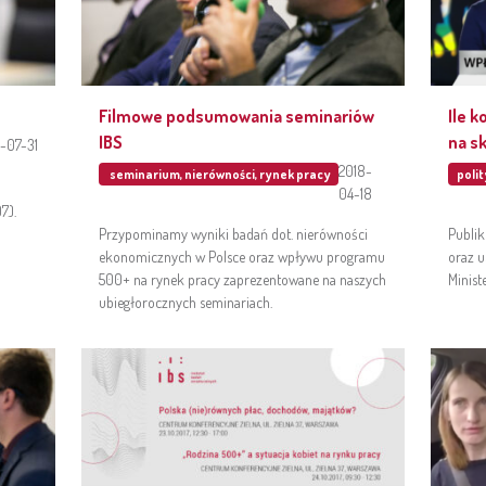
Filmowe podsumowania seminariów
Ile k
IBS
na s
-07-31
2018-
seminarium
,
nierówności
,
rynek pracy
poli
04-18
.).
Przypominamy wyniki badań dot. nierówności
Publik
ekonomicznych w Polsce oraz wpływu programu
oraz u
500+ na rynek pracy zaprezentowane na naszych
Minist
ubiegłorocznych seminariach.