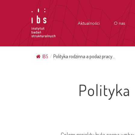
Aktualności
O nas
IBS
/
Polityka rodzinna a podaż pracy...
Polityka
Celem projektu była ocena wpływ