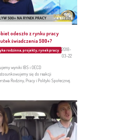
obiet odeszło z rynku pracy
kutek świadczenia 500+?
2018-
tyka rodzinna
,
projekty
,
rynek pracy
03-22
ujemy wyniki IBS i OECD
stosunkowujemy się do reakcji
erstwa Rodziny, Pracy i Polityki Społecznej.