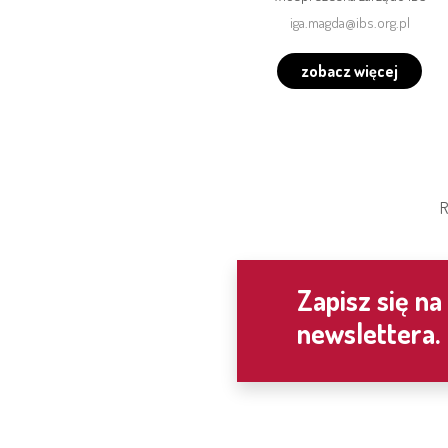
iga.magda@ibs.org.pl
zobacz więcej
R
Zapisz się na
newslettera.