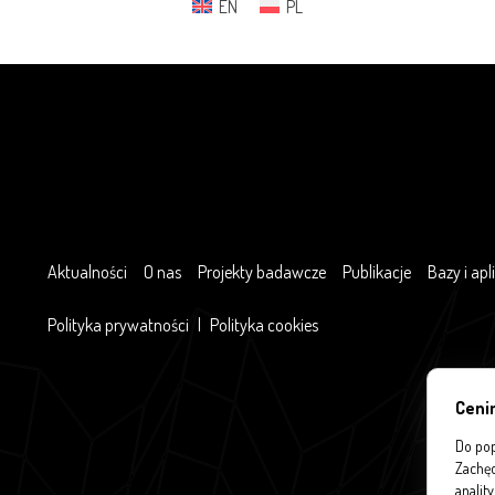
EN
PL
Aktualności
O nas
Projekty badawcze
Publikacje
Bazy i apl
Polityka prywatności
|
Polityka cookies
Ceni
Do pop
Zachęc
analit