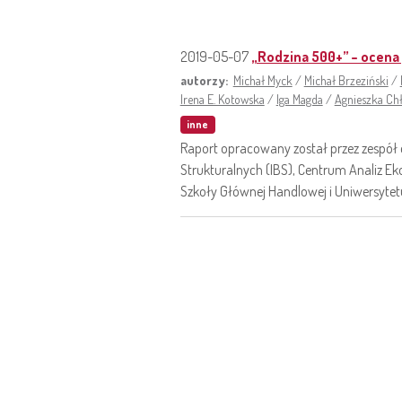
2019-05-07
„Rodzina 500+” – ocena
autorzy:
Michał Myck
/
Michał Brzeziński
/
Irena E. Kotowska
/
Iga Magda
/
Agnieszka C
inne
Raport opracowany został przez zespół 
Strukturalnych (IBS), Centrum Analiz 
Szkoły Głównej Handlowej i Uniwersyte