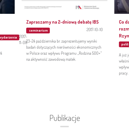
Zapraszamy na 2-dniową debatę IBS
Co d
rozm
2017-10-10
seminarium
Rzy
2017-
wydarzenia
23-24 października br. zaprezentujemy wyniki
11-08
poli
badań dotyczących nierówności ekonomicznych
24
w Polsce oraz wpływu Programu „Rodzina 500+”
A już 
na aktywność zawodową matek.
właśn
wpływ
pracy.
Publikacje