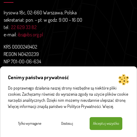
Irysowa 18c, 02-660 Warszawa, Polska
sekretariat: pon. – pt. w godz. 9.00 – 16.00
tel.:
22 629 33 82
e-mail:
ibs@ibs.org.pl
KRS 0000249402
REGON 140420239
NIP 701-00-06-634
Aktualności
Cenimy państwa prywatność
O nas
Do poprawnego działania naszej strony niezbędne są niektóre pliki
Projekty badawcze
cookies. Zachęcamy również do wyrażenia zgody na użycie plików cookie
Publikacje
narzędzi analitycznych. Dzięki nim możemy nieustannie ulepszać stronę.
Bazy i aplikacje
Więcej informacji znajdą państwo w Polityce Prywatności.
Więcej
.
Innymi słowy
Kontakt
Tylko wymagane
Dostosuj
Akceptuj wszystko
Polityka prywatności
|
Polityka cookies