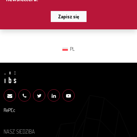
Zapisz się
PL
RePEc
NASZ SIEDZIBA