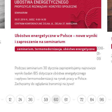
Ubóstwo energetyczne w Polsce – nowe wyniki
i zaproszenie na seminarium
5
2018-
seminarium
,
termomodernizacja
,
ubóstwo energetyczne
01-
09
Podczas seminarium 30 stycznia zaprezentujemy najnowsze
wyniki badań IBS dotyczące ubóstwa energetycznego
i wpływu termomodernizacji na rynek pracy w Polsce.
Zachęcamy do oglądania transmisji na żywo!
...
...
...
...
12
24
36
59
60
61
72
84
96