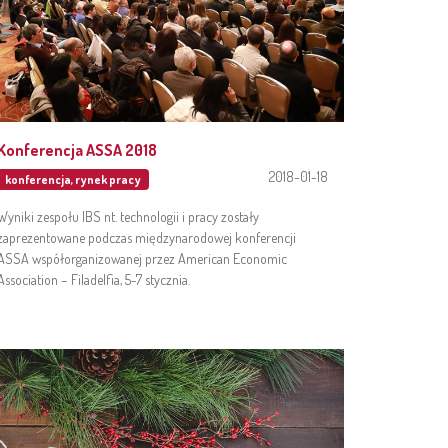
Konferencja ASSA 2018
2018-01-18
konferencja
,
rynek pracy
Wyniki zespołu IBS nt. technologii i pracy zostały
zaprezentowane podczas międzynarodowej konferencji
ASSA współorganizowanej przez American Economic
Association – Filadelfia, 5-7 stycznia.