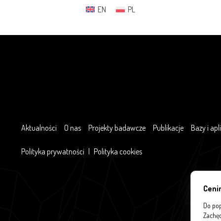
EN
PL
Aktualności
O nas
Projekty badawcze
Publikacje
Bazy i apl
Polityka prywatności
|
Polityka cookies
Ceni
Do pop
Zachęc