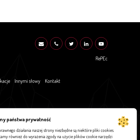
RePEc
ikacje
Innymi słowy
Kontakt
my państwa prywatność
rawnego działania naszej strony niezbędne są niektóre pliki cookies.
amy również do wyrażenia zgody na użycie plików cookie narzędzi