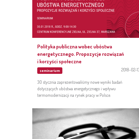
Polityka publiczna wobec ubóstwa
energetycznego. Propozycje rozwiązań
i korzyści społeczne
2018-02-1
seminarium
30 stycznia zaprezentowaliśmy nowe wyniki badań
dotyczących ubóstwa energetycznego i wpływu
termomodernizacji na rynek pracy w Polsce.