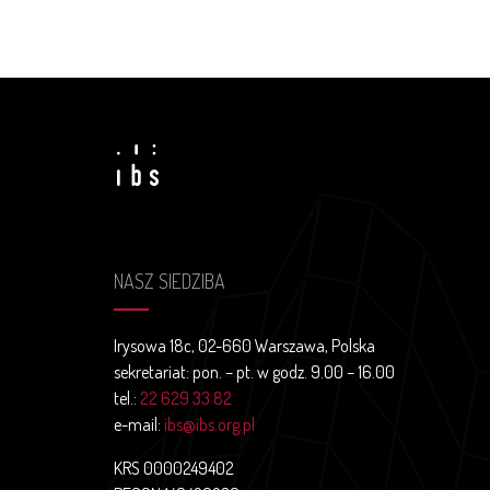
NASZ SIEDZIBA
Irysowa 18c, 02-660 Warszawa, Polska
sekretariat: pon. – pt. w godz. 9.00 – 16.00
tel.:
22 629 33 82
e-mail:
ibs@ibs.org.pl
KRS 0000249402