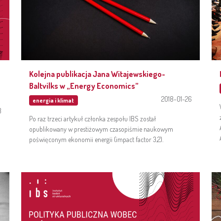
Kolejna publikacja Jana Witajewskiego-
Baltvilks w „Energy Economics”
2018-01-26
energia i klimat
3
Po raz trzeci artykuł członka zespołu IBS został
opublikowany w prestiżowym czasopiśmie naukowym
poświęconym ekonomii energii (impact factor 3,2).