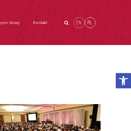
EN
PL
nymi słowy
Kontakt
Otwórz p