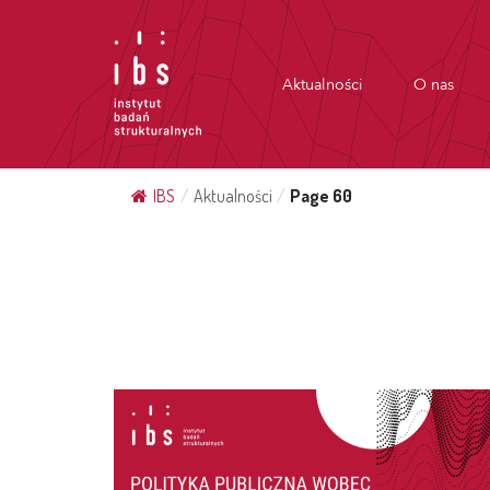
Aktualności
O nas
IBS
/
Aktualności
/
Page 60