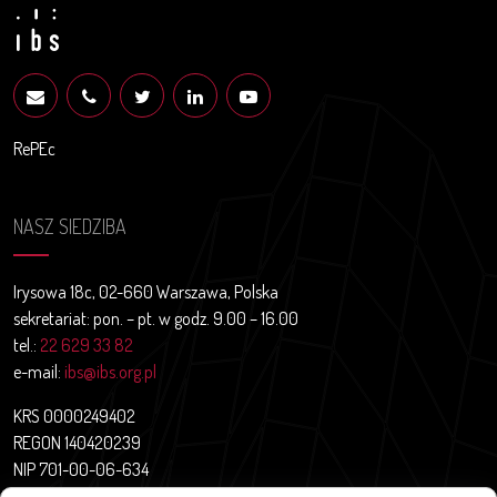
RePEc
NASZ SIEDZIBA
Irysowa 18c, 02-660 Warszawa, Polska
sekretariat: pon. – pt. w godz. 9.00 – 16.00
tel.:
22 629 33 82
e-mail:
ibs@ibs.org.pl
KRS 0000249402
REGON 140420239
NIP 701-00-06-634