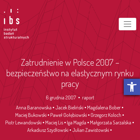
Zatrudnienie w Polsce 2007 –
bezpieczeństwo na elastycznym rynku
Otwórz p
pracy
6 grudnia 2007
raport
Anna Baranowska
Jacek Bieliński
Magdalena Bober
Maciej Bukowski
Paweł Gołębiowski
Grzegorz Koloch
Piotr Lewandowski
Maciej Lis
Iga Magda
Małgorzata Sarzalska
Arkadiusz Szydłowski
Julian Zawistowski