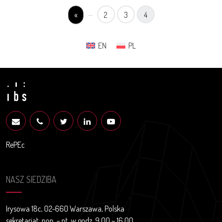
...
«
2
3
4
EN
PL
RePEc
NASZ SIEDZIBA
Irysowa 18c, 02-660 Warszawa, Polska
sekretariat: pon. – pt. w godz. 9.00 – 16.00