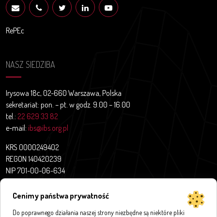
RePEc
NASZ SIEDZIBA
Irysowa 18c, 02-660 Warszawa, Polska
sekretariat: pon. – pt. w godz. 9.00 – 16.00
tel.:
22 629 33 82
e-mail:
ibs@ibs.org.pl
KRS 0000249402
REGON 140420239
NIP 701-00-06-634
Aktualności
Cenimy państwa prywatność
O nas
Do poprawnego działania naszej strony niezbędne są niektóre pliki
Projekty badawcze