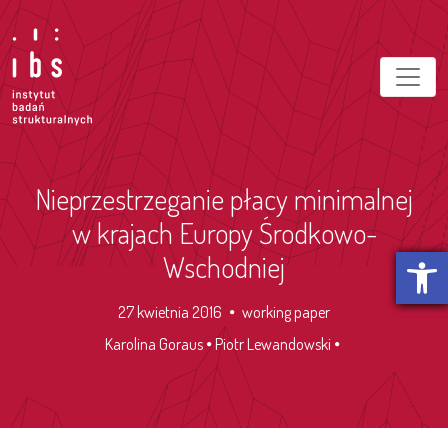
Nieprzestrzeganie płacy minimalnej
w krajach Europy Środkowo-
Otwórz p
Wschodniej
27 kwietnia 2016
working paper
Karolina Goraus
Piotr Lewandowski