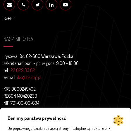
RePEc
NASZ SIEDZIBA
Irysowa 18c, 02-660 Warszawa, Polska
sekretariat: pon. – pt. w godz. 9.00 – 16.00
tel.:
22 629 33 82
e-mail:
ibs@ibs.org.pl
KRS 0000249402
REGON 140420239
NIP 701-00-06-634
Aktualności
Cenimy państwa prywatność
O nas
Do poprawnego działania naszej strony niezbędne są niektóre pliki
Projekty badawcze