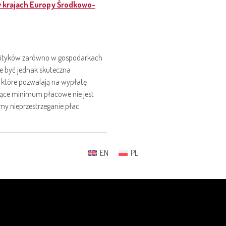
w krajach Europy Środkowo-
olityków zarówno w gospodarkach
e być jednak skuteczna
k, które pozwalają na wypłatę
jące minimum płacowe nie jest
emy nieprzestrzeganie płac
EN
PL