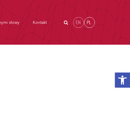
EN
PL
nymi słowy
Kontakt
Otwórz p