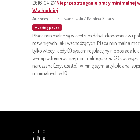
2016-04-27
Nieprzestrzeganie płacy minimalnej 
Wschodniej
Autorzy:
Piotr Lewandowski
/
Karolina Goraus
working paper
Płace minimalne są w centrum debat ekonomistów i p
rozwiniętych, jak i wschodzących. Płaca minimalna moż
tylko wtedy, kiedy (1) system regulacyjny nie posiada lu
wynagrodzenia poniżej minimalnego, oraz (2) obowiązu
naruszane (zbyt często). W niniejszym artykule analizuj
minimalnych w 10 ...