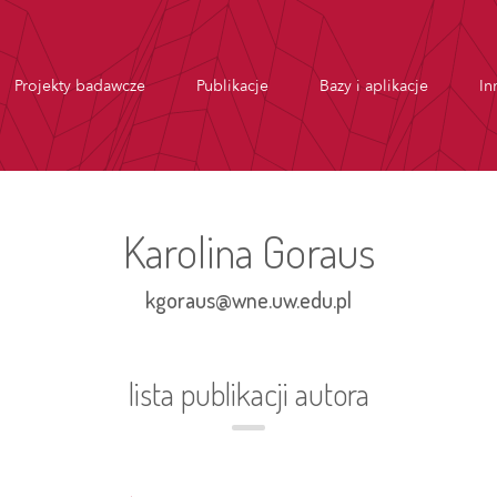
Projekty badawcze
Publikacje
Bazy i aplikacje
In
Karolina Goraus
kgoraus@wne.uw.edu.pl
lista publikacji autora