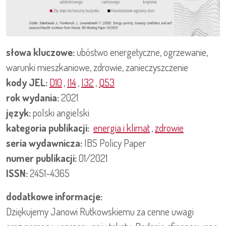
słowa kluczowe:
ubóstwo energetyczne, ogrzewanie,
warunki mieszkaniowe, zdrowie, zanieczyszczenie
kody JEL:
D10
,
I14
,
I32
,
Q53
rok wydania:
2021
język:
polski
angielski
kategoria publikacji:
energia i klimat
,
zdrowie
seria wydawnicza:
IBS Policy Paper
numer publikacji:
01/2021
ISSN:
2451-4365
dodatkowe informacje:
Dziękujemy Janowi Rutkowskiemu za cenne uwagi