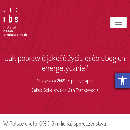
Jak poprawić jakość życia osób ubogich
energetycznie?
Otwórz p
12 stycznia 2021
policy paper
Jakub Sokołowski
Jan Frankowski
W Polsce około 10% (1,3 miliona) społeczeństwa