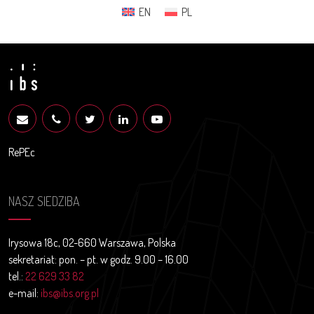
EN
PL
RePEc
NASZ SIEDZIBA
Irysowa 18c, 02-660 Warszawa, Polska
sekretariat: pon. – pt. w godz. 9.00 – 16.00
tel.:
22 629 33 82
e-mail:
ibs@ibs.org.pl