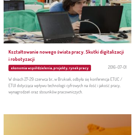
Kształtowanie nowego świata pracy. Skutki digitalizacji
i robotyzacji
2016-07-01
ekonomia współdzielenia
,
projekty
,
rynek pracy
W dniach 27-29 czerwca br., w Brukseli, odbyła się konferencja ETUC /
ETUI dotycząca wpływu technologii cyfrowych na ilość i jakość pracy,
wynagrodzeń oraz stosunków pracowniczych.