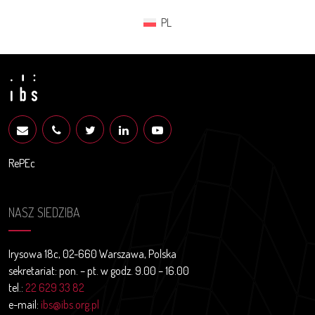
PL
RePEc
NASZ SIEDZIBA
Irysowa 18c, 02-660 Warszawa, Polska
sekretariat: pon. – pt. w godz. 9.00 – 16.00
tel.:
22 629 33 82
e-mail:
ibs@ibs.org.pl