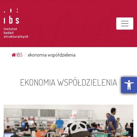
IBS
/
ekonomia współdzielenia
Otwórz p
EKONOMIA WSPÓŁDZIELENIA