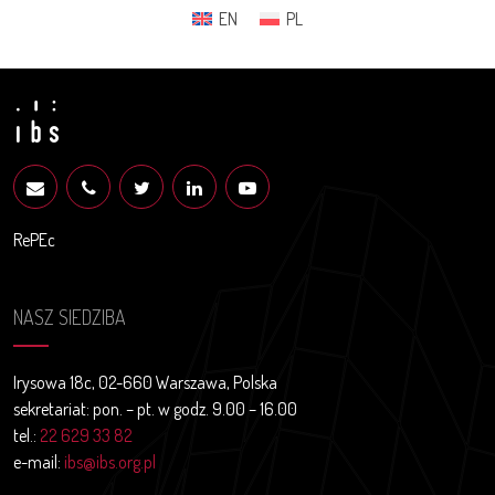
EN
PL
RePEc
NASZ SIEDZIBA
Irysowa 18c, 02-660 Warszawa, Polska
sekretariat: pon. – pt. w godz. 9.00 – 16.00
tel.:
22 629 33 82
e-mail:
ibs@ibs.org.pl