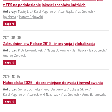
z EFS na podniesienie jakości zasobów ludzkich
Autorzy:
Maciej Lis
/
Karol Pogorzelski
/
Jan Gąska
/
Iza Sobiech
/
Iga Magda
/
Horacy Dębowski
raport
2011-08-09
Zatrudnienie w Polsce 2010 – integracja i globalizacja
Autorzy:
Piotr Lewandowski
/
Maciej Bukowski
/
Jan Gąska
/
Iza Sobiech
/
Andrzej Żurawski
raport
2010-10-15
Małopolska 2020 – dobre miejsce do życia i inwestowania
Autorzy:
Sonia Buchholtz
/
Piotr Bartkiewicz
/
Łukasz Skrok
/
Karol Pogorzelski
/
Jarosław M. Nazarczuk
/
Iza Sobiech
/
Anna Baranowska
raport