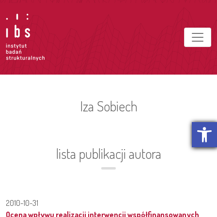
Iza Sobiech
Otwórz p
lista publikacji autora
2010-10-31
Ocena wpływu realizacji interwencji współfinansowanych