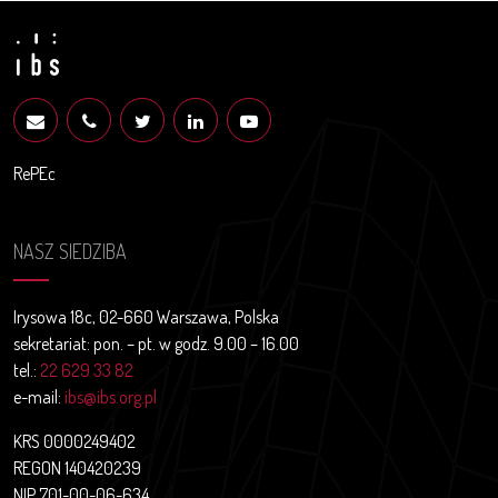
RePEc
NASZ SIEDZIBA
Irysowa 18c, 02-660 Warszawa, Polska
sekretariat: pon. – pt. w godz. 9.00 – 16.00
tel.:
22 629 33 82
e-mail:
ibs@ibs.org.pl
KRS 0000249402
REGON 140420239
NIP 701-00-06-634