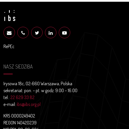
RePEc
NASZ SIEDZIBA
Irysowa 18c, 02-660 Warszawa, Polska
sekretariat: pon. – pt. w godz. 9.00 – 16.00
tel.:
22 629 33 82
e-mail:
ibs@ibs.org.pl
KRS 0000249402
REGON 140420239