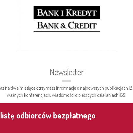
Newsletter
az na dwa miesiące otrzymasz informacje o najnowszych publikacjach IB
ważnych konferencjach, wiadomości o bieżących działaniach IBS.
 listę odbiorców bezpłatnego