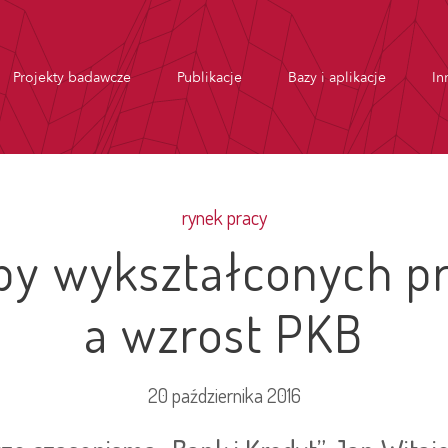
Projekty badawcze
Publikacje
Bazy i aplikacje
In
rynek pracy
zby wykształconych 
a wzrost PKB
20 października 2016