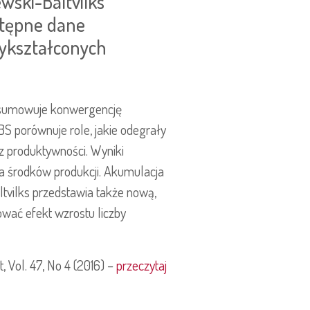
ski-Baltvilks
stępne dane
wykształconych
umowuje konwergencję
BS porównuje role, jakie odegrały
az produktywności. Wyniki
a środków produkcji. Akumulacja
tvilks przedstawia także nową,
ować efekt wzrostu liczby
, Vol. 47, No 4 (2016) –
przeczytaj