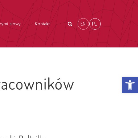
EN
PL
nymi słowy
Kontakt
Otwórz p
pracowników