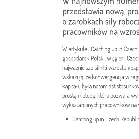
W najnowszym numerze 
przedstawia nową, pr
o zarobkach siły roboc
pracowników na wzros
W artykule „Catching up in Czech
gospodarek Polski, Węgier i Czech
najważniejsze silniki wzrostu gos
wskazują, że konwergencja w regi
kapitału była natomiast stosunko
prostą metodę, która pozwala wyk
wykształconych pracowników na 
Catching up in Czech Republic