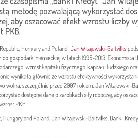
czasopisma „Bank i Kredyt” Jan Witajew
ostą metodę pozwalającą wykorzystać do
zej, aby oszacować efekt wzrostu liczby 
t PKB.
 Republic, Hungary and Poland”
Jan Witajewski-Baltvilks
pods
 do gospodarki niemieckiej w latach 1995-2013. Ekonomista I
podarczego: wzrost kapitału fizycznego, kapitału ludzkiego or
onie wynikała głównie ze wzrostu efektywności wykorzystani
wo wolna, szczególnie przed 2007 rokiem. Jan Witajewski-Bal
orzystać dostępne dane o zarobkach siły roboczej, aby oszac
wzrost PKB.
, Hungary and Poland, Jan Witajewski-Baltvilks, Bank i Kredyt