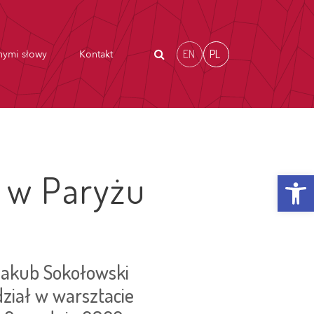
EN
PL
nymi słowy
Kontakt
Otwórz p
 w Paryżu
Jakub Sokołowski
dział w warsztacie