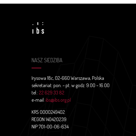
NASZ SIEDZIBA
Irysowa 18c, 02-660 Warszawa, Polska
sekretariat: pon. – pt. w godz. 9.00 – 16.00
tel.:
22 629 33 82
e-mail:
ibs@ibs.org.pl
KRS 0000249402
REGON 140420239
NIP 701-00-06-634