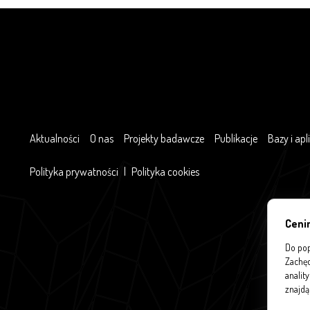
Aktualności
O nas
Projekty badawcze
Publikacje
Bazy i apl
Polityka prywatności
|
Polityka cookies
Ceni
Do pop
Zachęc
analit
znajdą