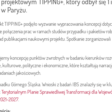
projektowym TIPPING+, który odbył się 1 
w Paryżu.
t TIPPING+ podjęło wyzwanie wypracowania koncepcji dotyc
e połączenia prac w ramach studiów przypadku i pakietów ro
d publikacjami naukowymi projektu. Spotkanie zorganizowali
ujemy koncepcję punktów zwrotnych w badaniu kierunków ro
, kulturowe, polityczne i ekonomiczne, które kształtują narra
adaniach jakościowych.
ypadku Górnego Śląska. Wnioski z badań IBS znalazły się w k
:
Terytorialnym Planie Sprawiedliwej Transformacji dla Woje
2021-2027
.
ścią: