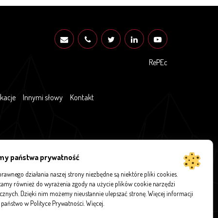
RePEc
ikacje
Innymi słowy
Kontakt
my państwa prywatność
rawnego działania naszej strony niezbędne są niektóre pliki cookies.
amy również do wyrażenia zgody na użycie plików cookie narzędzi
ycznych. Dzięki nim możemy nieustannie ulepszać stronę. Więcej informacji
 państwo w Polityce Prywatności.
Więcej
.