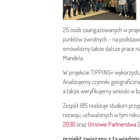
25 osób zaangażowanych w projek
punktów zwrotnych – na podstawi
omówiliśmy także dalsze prace na
Mandela.
W projekcie TIPPING+ wykorzyst
Analizujemy czynniki geograficzne
a także weryfikujemy wnioski w b
Zespół IBS realizuje studium prz
rozwoju, uchwalonych w tym roku
2030
oraz
Umowie Partnerstwa 
projekt związany z tą wiadomo