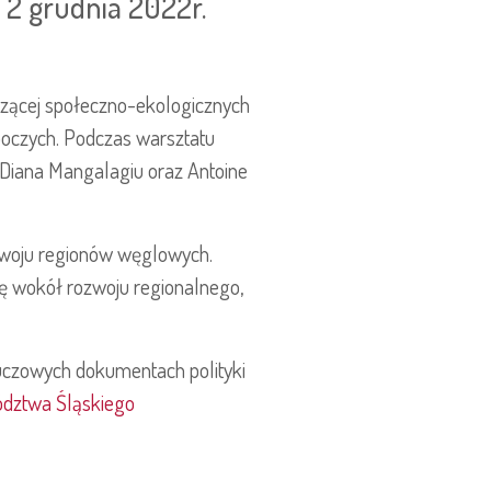
i 2 grudnia 2022r.
zącej społeczno-ekologicznych
boczych. Podczas warsztatu
 Diana Mangalagiu oraz Antoine
zwoju regionów węglowych.
cję wokół rozwoju regionalnego,
luczowych dokumentach polityki
wództwa Śląskiego