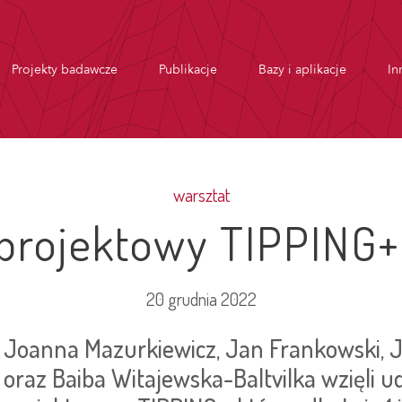
Projekty badawcze
Publikacje
Bazy i aplikacje
In
warsztat
 projektowy TIPPING+
20 grudnia 2022
Joanna Mazurkiewicz, Jan Frankowski, 
oraz Baiba Witajewska-Baltvilka wzięli u