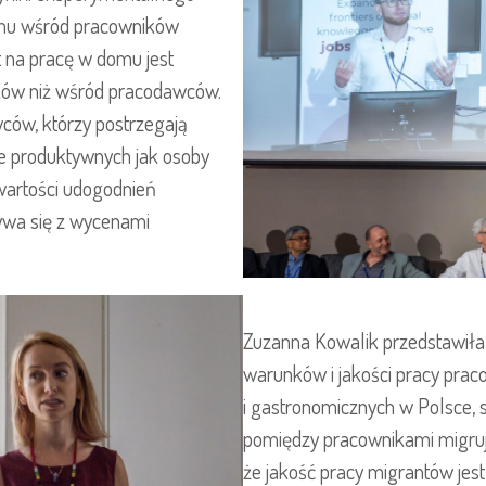
domu wśród pracowników
 na pracę w domu jest
ków niż wśród pracodawców.
ców, którzy postrzegają
e produktywnych jak osoby
wartości udogodnień
ywa się z wycenami
Zuzanna Kowalik przedstawiła
warunków i jakości pracy pra
i gastronomicznych w Polsce, s
pomiędzy pracownikami migruj
że jakość pracy migrantów jest