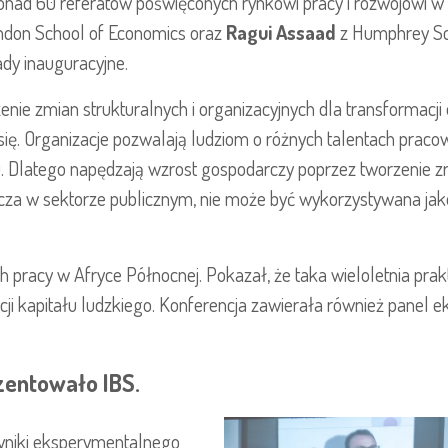
nad 60 referatów poświęconych rynkowi pracy i rozwojowi w
ndon School of Economics oraz
Ragui Assaad
z Humphrey Scho
ady inauguracyjne.
enie zmian strukturalnych i organizacyjnych dla transformacj
 się. Organizacje pozwalają ludziom o różnych talentach prac
u. Dlatego napędzają wzrost gospodarczy poprzez tworzenie z
za w sektorze publicznym, nie może być wykorzystywana jako
h pracy w Afryce Północnej. Pokazał, że taka wieloletnia pra
cji kapitału ludzkiego. Konferencja zawierała również panel e
entowało IBS.
yniki eksperymentalnego