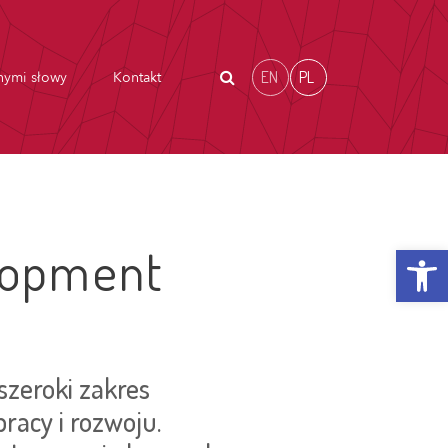
EN
PL
nymi słowy
Kontakt
Otwórz p
lopment
szeroki zakres
racy i rozwoju.