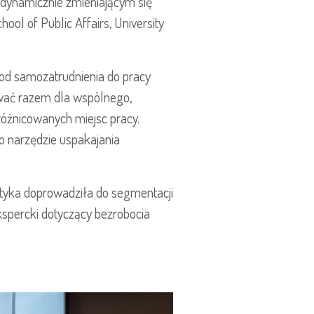
 dynamicznie zmieniającym się
ol of Public Affairs, University
i od samozatrudnienia do pracy
ować razem dla wspólnego,
różnicowanych miejsc pracy.
 narzędzie uspakajania
ktyka doprowadziła do segmentacji
kspercki dotyczący bezrobocia