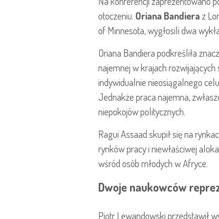
Na konferencji zaprezentowano po
otoczeniu.
Oriana Bandiera
z Lo
of Minnesota, wygłosili dwa wykł
Oriana Bandiera podkreśliła znacz
najemnej w krajach rozwijających
indywidualnie nieosiągalnego cel
Jednakże praca najemna, zwłaszc
niepokojów politycznych.
Ragui Assaad skupił się na rynkac
rynków pracy i niewłaściwej aloka
wśród osób młodych w Afryce.
Dwoje naukowców reprez
Piotr Lewandowski przedstawił w