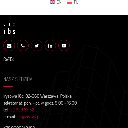
EN
PL
RePEc
NASZ SIEDZIBA
Irysowa 18c, 02-660 Warszawa, Polska
sekretariat: pon. – pt. w godz. 9.00 – 16.00
tel.:
22 629 33 82
e-mail:
ibs@ibs.org.pl