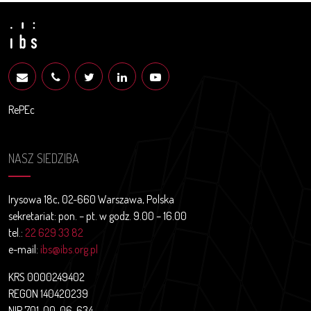
RePEc
NASZ SIEDZIBA
Irysowa 18c, 02-660 Warszawa, Polska
sekretariat: pon. – pt. w godz. 9.00 – 16.00
tel.:
22 629 33 82
e-mail:
ibs@ibs.org.pl
KRS 0000249402
REGON 140420239
NIP 701-00-06-634