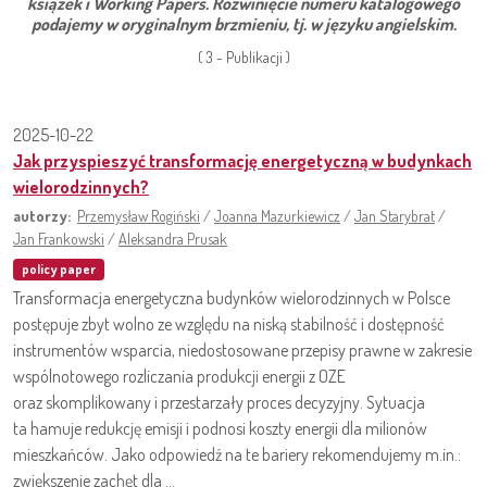
książek i Working Papers. Rozwinięcie numeru katalogowego
podajemy w oryginalnym brzmieniu, tj. w języku angielskim.
( 3 - Publikacji )
2025-10-22
Jak przyspieszyć transformację energetyczną w budynkach
wielorodzinnych?
autorzy:
Przemysław Rogiński
/
Joanna Mazurkiewicz
/
Jan Starybrat
/
Jan Frankowski
/
Aleksandra Prusak
policy paper
Transformacja energetyczna budynków wielorodzinnych w Polsce
postępuje zbyt wolno ze względu na niską stabilność i dostępność
instrumentów wsparcia, niedostosowane przepisy prawne w zakresie
wspólnotowego rozliczania produkcji energii z OZE
oraz skomplikowany i przestarzały proces decyzyjny. Sytuacja
ta hamuje redukcję emisji i podnosi koszty energii dla milionów
mieszkańców. Jako odpowiedź na te bariery rekomendujemy m.in.:
zwiększenie zachęt dla ...