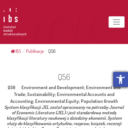
IBS
/
Publikacje
/
Q56
Otwórz p
Q56
Q56 Environment and Development; Environment and
Trade; Sustainability; Environmental Accounts and
Accounting; Environmental Equity; Population Growth
System klasyfikacji JEL został opracowany na potrzeby Journal
of Economic Literature (JEL) i jest standardową metodą
klasyfikacji literatury naukowej z dziedziny ekonomii. System
służy do klasyfikowania artykułów, rozpraw, książek, recenzji