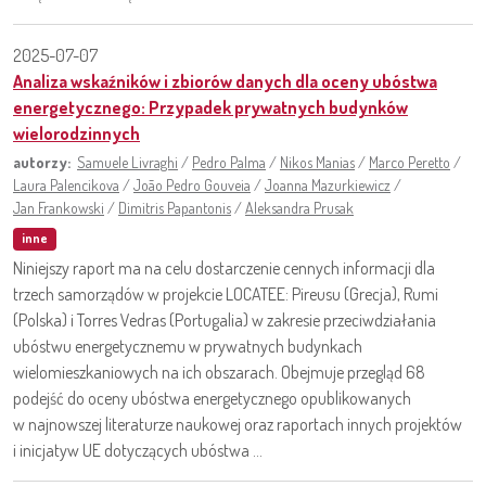
2025-07-07
Analiza wskaźników i zbiorów danych dla oceny ubóstwa
energetycznego: Przypadek prywatnych budynków
wielorodzinnych
autorzy:
Samuele Livraghi
/
Pedro Palma
/
Nikos Manias
/
Marco Peretto
/
Laura Palencikova
/
João Pedro Gouveia
/
Joanna Mazurkiewicz
/
Jan Frankowski
/
Dimitris Papantonis
/
Aleksandra Prusak
inne
Niniejszy raport ma na celu dostarczenie cennych informacji dla
trzech samorządów w projekcie LOCATEE: Pireusu (Grecja), Rumi
(Polska) i Torres Vedras (Portugalia) w zakresie przeciwdziałania
ubóstwu energetycznemu w prywatnych budynkach
wielomieszkaniowych na ich obszarach. Obejmuje przegląd 68
podejść do oceny ubóstwa energetycznego opublikowanych
w najnowszej literaturze naukowej oraz raportach innych projektów
i inicjatyw UE dotyczących ubóstwa ...