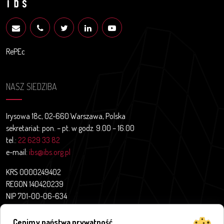
RePEc
NASZ SIEDZIBA
Irysowa 18c, 02-660 Warszawa, Polska
sekretariat: pon. – pt. w godz. 9.00 – 16.00
tel.:
22 629 33 82
e-mail:
ibs@ibs.org.pl
KRS 0000249402
REGON 140420239
NIP 701-00-06-634
Aktualności
Cenimy państwa prywatność