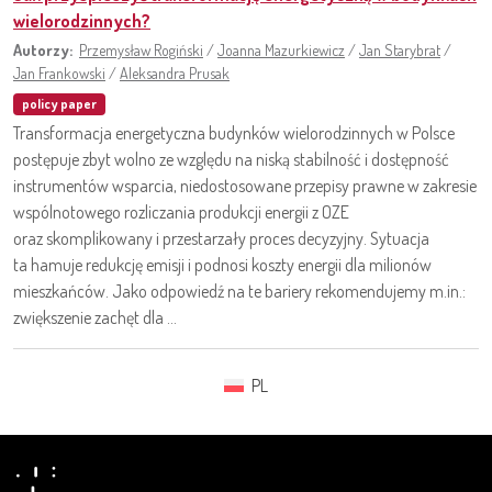
wielorodzinnych?
Autorzy:
Przemysław Rogiński
/
Joanna Mazurkiewicz
/
Jan Starybrat
/
Jan Frankowski
/
Aleksandra Prusak
policy paper
Transformacja energetyczna budynków wielorodzinnych w Polsce
postępuje zbyt wolno ze względu na niską stabilność i dostępność
instrumentów wsparcia, niedostosowane przepisy prawne w zakresie
wspólnotowego rozliczania produkcji energii z OZE
oraz skomplikowany i przestarzały proces decyzyjny. Sytuacja
ta hamuje redukcję emisji i podnosi koszty energii dla milionów
mieszkańców. Jako odpowiedź na te bariery rekomendujemy m.in.:
zwiększenie zachęt dla ...
PL