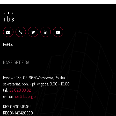
RePEc
NASZ SIEDZIBA
Irysowa 18c, 02-660 Warszawa, Polska
sekretariat: pon. – pt. w godz. 9.00 – 16.00
tel.:
22 629 33 82
e-mail:
ibs@ibs.org.pl
KRS 0000249402
REGON 140420239