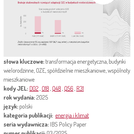
słowa kluczowe:
transformacja energetyczna, budynki
wielorodzinne, OZE, spółdzielnie mieszkaniowe, wspólnoty
mieszkaniowe
kody JEL:
D02
,
O18
,
Q48
,
Q56
,
R31
rok wydania:
2025
język:
polski
kategoria publikacji:
energia i klimat
seria wydawnicza:
IBS Policy Paper
numer publikacji:
03/2025