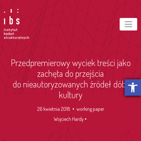
Przedpremierowy wyciek treści jako
zachęta do przejścia
Otwórz p
do nieautoryzowanych źródeł dóbr
kultury
26 kwietnia 2018
working paper
Wojciech Hardy