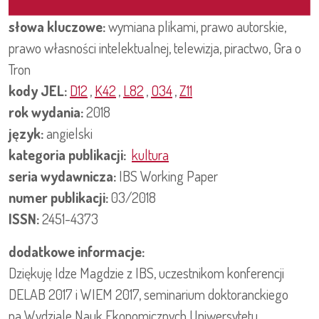
słowa kluczowe:
wymiana plikami, prawo autorskie,
prawo własności intelektualnej, telewizja, piractwo, Gra o
Tron
kody JEL:
D12
,
K42
,
L82
,
O34
,
Z11
rok wydania:
2018
język:
angielski
kategoria publikacji:
kultura
seria wydawnicza:
IBS Working Paper
numer publikacji:
03/2018
ISSN:
2451-4373
dodatkowe informacje:
Dziękuję Idze Magdzie z IBS, uczestnikom konferencji
DELAB 2017 i WIEM 2017, seminarium doktoranckiego
na Wydziale Nauk Ekonomicznych Uniwersytetu