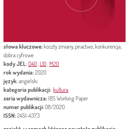
słowa kluczowe:
koszty zmiany, piractwo, konkurencja,
dobra cyfrowe
kody JEL:
D40
,
L10
,
M20
rok wydania:
2020
język:
angielski
kategoria publikacji:
kultura
seria wydawnicza:
IBS Working Paper
numer publikacji:
08/2020
ISSN:
2451-4373
projekt, w ramach którego powstała publikacja: