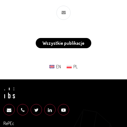
Wszystkie publikacje
EN
PL
RePEc