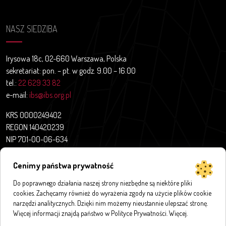
NASZ SIEDZIBA
Irysowa 18c, 02-660 Warszawa, Polska
sekretariat: pon. – pt. w godz. 9.00 – 16.00
tel.:
22 629 33 82
e-mail:
ibs@ibs.org.pl
KRS 0000249402
REGON 140420239
NIP 701-00-06-634
Aktualności
Cenimy państwa prywatność
O nas
Projekty badawcze
Do poprawnego działania naszej strony niezbędne są niektóre pliki
cookies. Zachęcamy również do wyrażenia zgody na użycie plików cookie
Publikacje
narzędzi analitycznych. Dzięki nim możemy nieustannie ulepszać stronę.
Bazy i aplikacje
Więcej informacji znajdą państwo w Polityce Prywatności.
Więcej
.
Innymi słowy