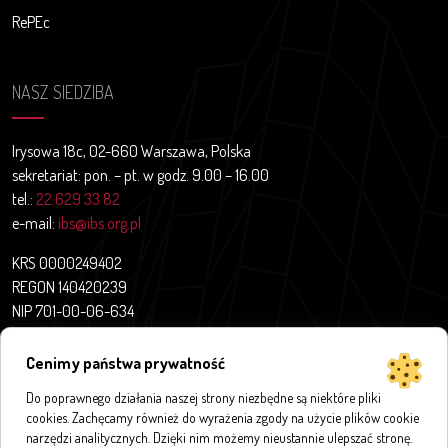
RePEc
NASZ SIEDZIBA
Irysowa 18c, 02-660 Warszawa, Polska
sekretariat: pon. – pt. w godz. 9.00 – 16.00
tel.:
22 629 33 82
e-mail:
ibs@ibs.org.pl
KRS 0000249402
REGON 140420239
NIP 701-00-06-634
Aktualności
Cenimy państwa prywatność
O nas
Do poprawnego działania naszej strony niezbędne są niektóre pliki
Projekty badawcze
cookies. Zachęcamy również do wyrażenia zgody na użycie plików cookie
Publikacje
narzędzi analitycznych. Dzięki nim możemy nieustannie ulepszać stronę.
Bazy i aplikacje