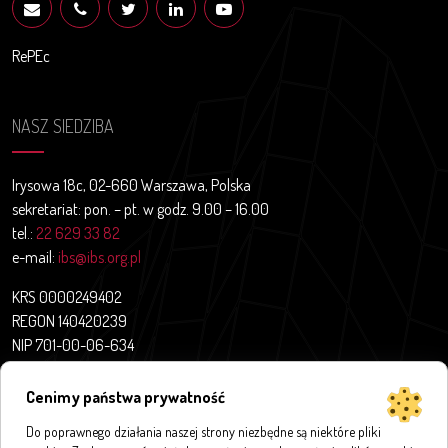
RePEc
NASZ SIEDZIBA
Irysowa 18c, 02-660 Warszawa, Polska
sekretariat: pon. – pt. w godz. 9.00 – 16.00
tel.:
22 629 33 82
e-mail:
ibs@ibs.org.pl
KRS 0000249402
REGON 140420239
NIP 701-00-06-634
Aktualności
Cenimy państwa prywatność
O nas
Do poprawnego działania naszej strony niezbędne są niektóre pliki
Projekty badawcze