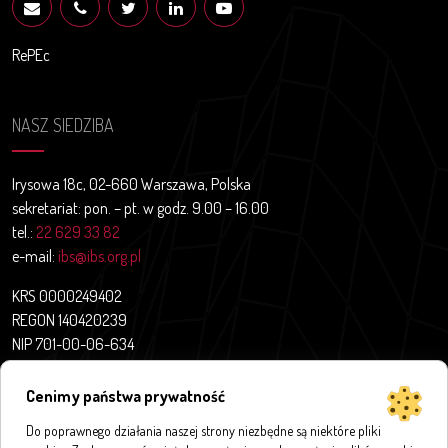
RePEc
NASZ SIEDZIBA
Irysowa 18c, 02-660 Warszawa, Polska
sekretariat: pon. – pt. w godz. 9.00 – 16.00
tel.:
22 629 33 82
e-mail:
ibs@ibs.org.pl
KRS 0000249402
REGON 140420239
NIP 701-00-06-634
Aktualności
Cenimy państwa prywatność
O nas
Do poprawnego działania naszej strony niezbędne są niektóre pliki
Projekty badawcze