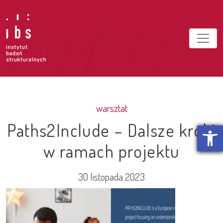
warsztat
Paths2Include – Dalsze kroki
Otwórz p
w ramach projektu
30 listopada 2023