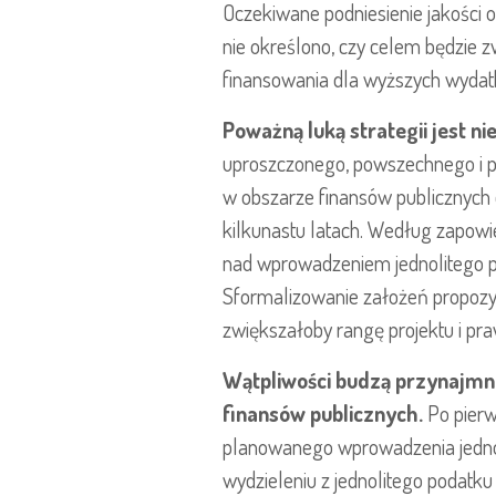
Oczekiwane podniesienie jakości 
nie określono, czy celem będzie 
finansowania dla wyższych wydat
Poważną luką strategii jest n
uproszczonego, powszechnego i 
w obszarze finansów publicznych 
kilkunastu latach. Według zapow
nad wprowadzeniem jednolitego pod
Sformalizowanie założeń propozycj
zwiększałoby rangę projektu i p
Wątpliwości budzą przynajmni
finansów publicznych.
Po pierw
planowanego wprowadzenia jednol
wydzieleniu z jednolitego podatk