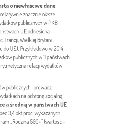
arta o niewłaściwe dane
relatywnie znacznie niższe
 wydatków publicznych w PKB
państwach UE odniesiona
Francji, Wielkiej Brytanii,
e do UE). Przykładowo w 2014
atków publicznych w 11 państwach
arytmetyczna relacji wydatków
ów publicznych i prowadzi
wydatkach na ochronę socjalną”.
sce a średnią w państwach UE
obec 3,4 pkt proc. wykazanych
ogram „Rodzina 500+” (wartość –