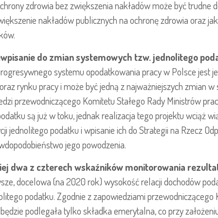
ochrony zdrowia bez zwiększenia nakładów może być trudne do 
zwiększenie nakładów publicznych na ochronę zdrowia oraz jak
ków.
iewpisanie do zmian systemowych tzw. jednolitego pod
progresywnego systemu opodatkowania pracy w Polsce jest 
oraz rynku pracy i może być jedną z najważniejszych zmian 
iedzi przewodniczącego Komitetu Stałego Rady Ministrów pra
atku są już w toku, jednak realizacja tego projektu wciąż wi
i jednolitego podatku i wpisanie ich do Strategii na Rzecz O
rawdopodobieństwo jego powodzenia.
ej dwa z czterech wskaźników monitorowania rezulta
sze, docelowa (na 2020 rok) wysokość relacji dochodów pod
itego podatku. Zgodnie z zapowiedziami przewodniczącego 
u będzie podlegała tylko składka emerytalna, co przy założen