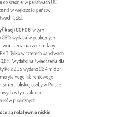
a do średniej w państwach UE.
ze niż w większości państw
stwach CEE).
yfikacji COFOG
, w tym
ku 38% wydatków publicznych
„świadczenia na rzecz rodziny
% PKB. Tylko w czterech państwach
 0,8%. Wydatki na świadczenia dla
 tylko z ZUS wydano 26,4 mld zł
 emerytalnego lub rentowego
śmierci bliskiej osoby w Polsce
tkowych w tym zakresie,
nansów publicznych.
ce są relatywnie niskie
.