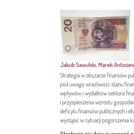
Jakub Sawulski
,
Marek Antosie
Strategia w obszarze finansów pu
pod uwagę wrażliwość stanu finan
wpływów i wydatków sektora fina
i przyspieszenia wzrostu gospoda
deficytu finansów publicznych i dł
wystąpić w sytuacji pogorszenia k
Strategia nie daje gwarancji 