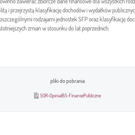
powinno zawierać zbiorcze dane finansowe dla wszystkich rod
olitą i przejrzystą klasyfikację dochodów i wydatków publiczny
szczególnymi rodzajami jednostek SFP oraz klasyfikację do
stotniejszych zmian w stosunku do lat poprzednich.
pliki do pobrania
SOR-OpiniaIBS-FinansePubliczne