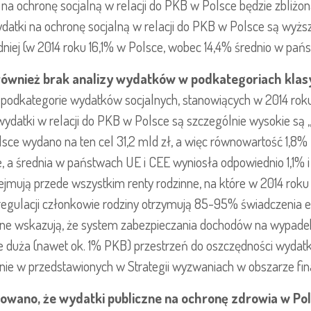
a ochronę socjalną w relacji do PKB w Polsce będzie zbliżon
datki na ochronę socjalną w relacji do PKB w Polsce są wyżs
iej (w 2014 roku 16,1% w Polsce, wobec 14,4% średnio w pań
ównież brak analizy wydatków w podkategoriach klas
a podkategorie wydatków socjalnych, stanowiących w 2014 ro
wydatki w relacji do PKB w Polsce są szczególnie wysokie są 
lsce wydano na ten cel 31,2 mld zł, a więc równowartość 1,8
, a średnia w państwach UE i CEE wyniosła odpowiednio 1,1% i
ejmują przede wszystkim renty rodzinne, na które w 2014 roku
regulacji członkowie rodziny otrzymują 85-95% świadczenia
ne wskazują, że system zabezpieczania dochodów na wypadek 
eje duża (nawet ok. 1% PKB) przestrzeń do oszczędności wyda
nie w przedstawionych w Strategii wyzwaniach w obszarze fi
owano, że wydatki publiczne na ochronę zdrowia w Pols