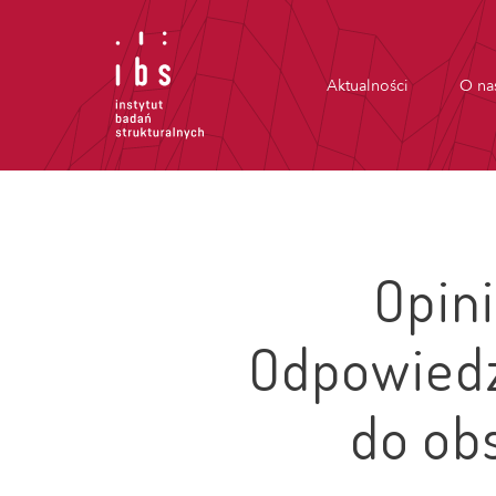
Aktualności
O na
Opini
Odpowiedz
do ob