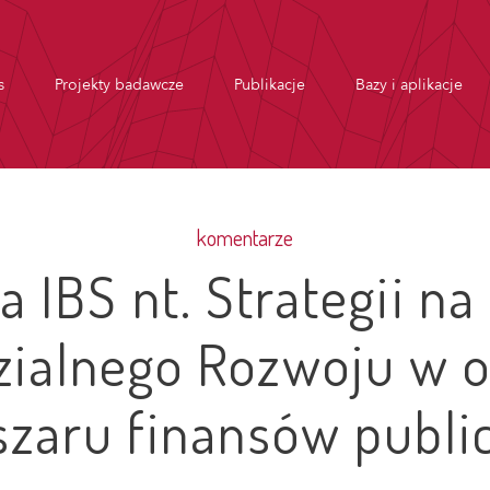
s
Projekty badawcze
Publikacje
Bazy i aplikacje
komentarze
a IBS nt. Strategii na
ialnego Rozwoju w o
szaru finansów publi