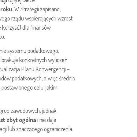
 roku.
W Strategii zapisano,
owego rządu wspierających wzrost
ie korzyść) dla finansów
tu.
enie systemu podatkowego.
k brakuje konkretnych wyliczeń
tualizacja Planu Konwergencji –
odów podatkowych, a więc średnio
o postawionego celu, jakim
 grup zawodowych, jednak
st zbyt ogólna
i nie daje
dacji lub znaczącego ograniczenia.