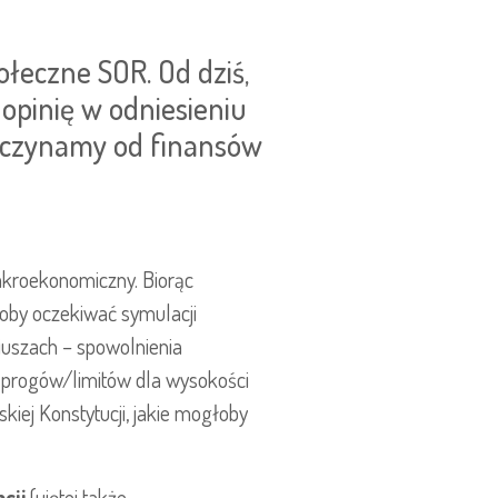
ołeczne SOR. Od dziś,
opinię w odniesieniu
Zaczynamy od finansów
akroekonomiczny. Biorąc
oby oczekiwać symulacji
uszach – spowolnienia
a progów/limitów dla wysokości
kiej Konstytucji, jakie mogłoby
cji
(ujętej także