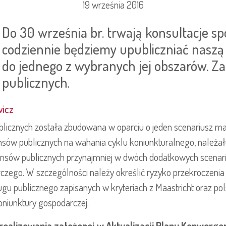
19 września 2016
Do 30 września br. trwają konsultacje sp
codziennie będziemy upubliczniać naszą 
do jednego z wybranych jej obszarów. 
publicznych.
wicz
blicznych została zbudowana w oparciu o jeden scenariusz m
sów publicznych na wahania cyklu koniunkturalnego, należał
nsów publicznych przynajmniej w dwóch dodatkowych scenari
rczego. W szczególności należy określić ryzyko przekroczeni
ugu publicznego zapisanych w kryteriach z Maastricht oraz pols
oniunktury gospodarczej.
zrealizowania założonej w Aktualizacji Planu Konwergen