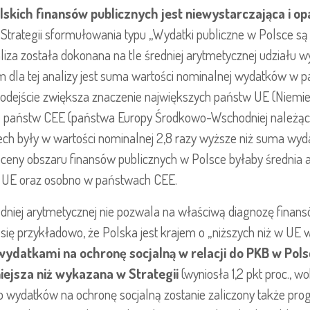
skich finansów publicznych jest niewystarczająca i op
Strategii sformułowania typu „Wydatki publiczne w Polsce są 
aliza została dokonana na tle średniej arytmetycznej udziału
dla tej analizy jest suma wartości nominalnej wydatków w 
podejście zwiększa znaczenie największych państw UE (Niemiec, 
ie państw CEE (państwa Europy Środkowo-Wschodniej należąc
ch były w wartości nominalnej 2,8 razy wyższe niż suma wyd
ceny obszaru finansów publicznych w Polsce byłaby średnia 
 UE oraz osobno w państwach CEE.
niej arytmetycznej nie pozwala na właściwą diagnozę finans
ię przykładowo, że Polska jest krajem o „niższych niż w UE 
ydatkami na ochronę socjalną w relacji do PKB w Pol
iejsza niż wykazana w Strategii
(wyniosła 1,2 pkt proc., w
 do wydatków na ochronę socjalną zostanie zaliczony także pr