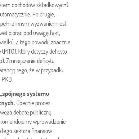
osztem dochodów składkowych).
tomatycznie. Po drugie,
upełnie innym wyzwaniem jest
wet biorąc pod uwagę fakt,
ielki). Z tego powodu znacznie
(MTO), który dotyczy deficytu
. Zmniejszenie deficytu
rancją tego, że w przypadku
% PKB.
a „spójnego systemu
znych.
Obecnie proces
awęża debatę publiczną
e rekomendujemy wprowadzenie
ałego sektora finansów