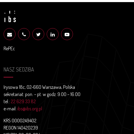
RePEc
NASZ SIEDZIBA
Irysowa 18c, 02-660 Warszawa, Polska
sekretariat: pon. – pt. w godz. 9.00 – 16.00
tel.:
22 629 33 82
e-mail:
ibs@ibs.org.pl
KRS 0000249402
REGON 140420239