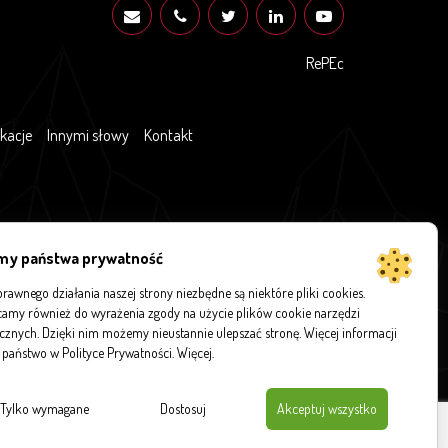
RePEc
ikacje
Innymi słowy
Kontakt
my państwa prywatność
rawnego działania naszej strony niezbędne są niektóre pliki cookies.
amy również do wyrażenia zgody na użycie plików cookie narzędzi
ycznych. Dzięki nim możemy nieustannie ulepszać stronę. Więcej informacji
 państwo w Polityce Prywatności.
Więcej
.
Tylko wymagane
Dostosuj
Akceptuj wszystko