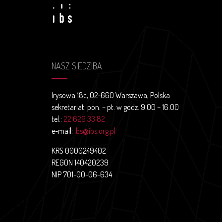
NASZ SIEDZIBA
Irysowa 18c, 02-660 Warszawa, Polska
sekretariat: pon. – pt. w godz. 9.00 – 16.00
tel.:
22 629 33 82
e-mail:
ibs@ibs.org.pl
KRS 0000249402
REGON 140420239
NIP 701-00-06-634