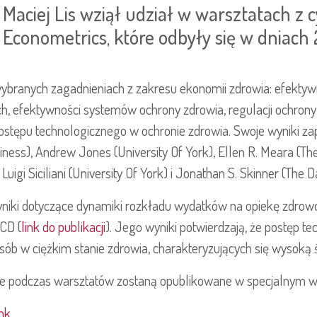
Maciej Lis wziął udział w warsztatach z 
Econometrics, które odbyły się w dniach 2
branych zagadnieniach z zakresu ekonomii zdrowia: efektywno
ch, efektywności systemów ochrony zdrowia, regulacji ochrony
ostępu technologicznego w ochronie zdrowia. Swoje wyniki zap
ess), Andrew Jones (University Of York), Ellen R. Meara (The
Luigi Siciliani (University Of York) i Jonathan S. Skinner (The D
yniki dotyczące dynamiki rozkładu wydatków na opiekę zdrow
CD (
link do publikacji
). Jego wyniki potwierdzają, że postęp t
ób w ciężkim stanie zdrowia, charakteryzujących się wysoką ś
e podczas warsztatów zostaną opublikowane w specjalnym 
ink
.