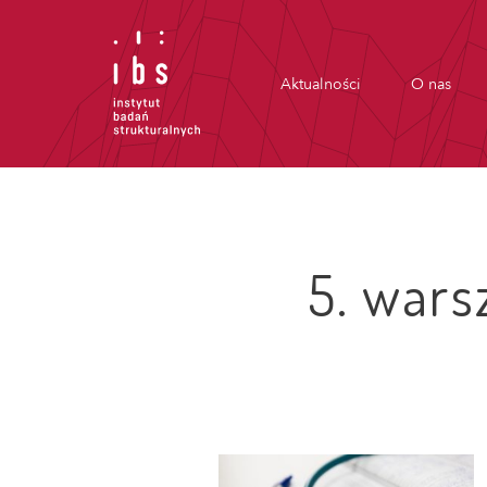
Aktualności
O nas
5. wars