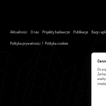
Aktualności
O nas
Projekty badawcze
Publikacje
Bazy i apl
Polityka prywatności
|
Polityka cookies
Ceni
Do pop
Zachęc
analit
znajdą