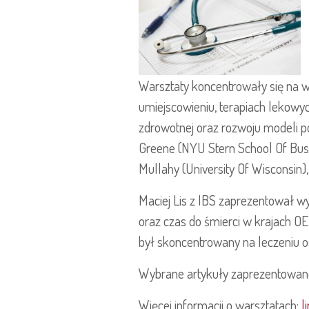
Warsztaty koncentrowały się na wy
umiejscowieniu, terapiach lekowy
zdrowotnej oraz rozwoju modeli p
Greene (NYU Stern School Of Busin
Mullahy (University Of Wisconsin), 
Maciej Lis z IBS zaprezentował w
oraz czas do śmierci w krajach OE
był skoncentrowany na leczeniu os
Wybrane artykuły zaprezentowan
Więcej informacji o warsztatach:
l