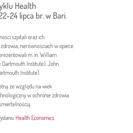
cyklu Health
2-24 lipca br. w Bari.
ści szpitali oraz ich
 zdrowia, nierównościach w opiece
rezentowali m. in. William
 Dartmouth Institute), John
artmouth Institute).
otną ze względu na wiek
echnologiczny w ochronie zdrowia
miertelnością.
wydaniu
Health Economics
.