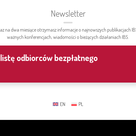
Newsletter
az na dwa miesiące otrzymasz informacje o najnowszych publikacjach IB
ważnych konferencjach, wiadomości o bieżących działaniach IBS.
 listę odbiorców bezpłatnego
EN
PL