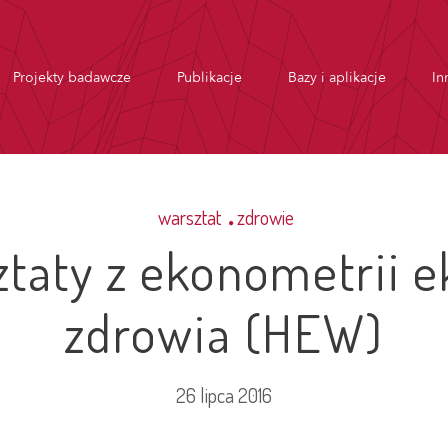
Projekty badawcze
Publikacje
Bazy i aplikacje
In
warsztat
zdrowie
ztaty z ekonometrii 
zdrowia (HEW)
26 lipca 2016