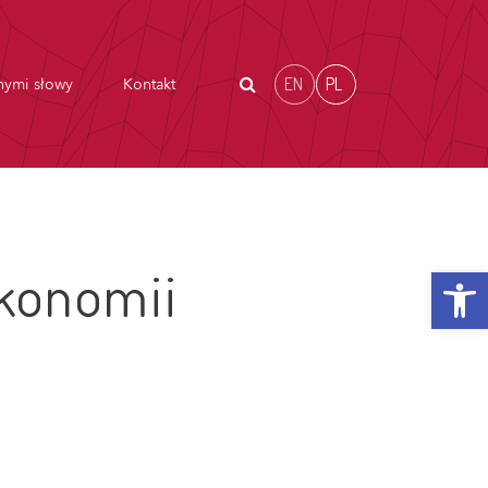
EN
PL
nymi słowy
Kontakt
Otwórz p
ekonomii