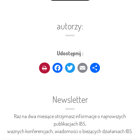
autorzy:
Udostępnij :
Facebook
Twitter
Email
Share
Newsletter
Raz na dwa miesiące otrzymasz informacje o najnowszych
publikacjach IBS,
ważnych konferencjach, wiadomości o bieżących działaniach IBS.