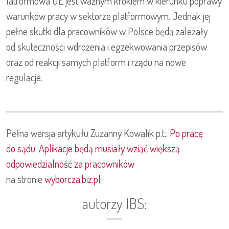
latformowa UE jest ważnym krokiem w kierunku poprawy
warunków pracy w sektorze platformowym. Jednak jej
pełne skutki dla pracowników w Polsce będą zależały
od skuteczności wdrożenia i egzekwowania przepisów
oraz od reakcji samych platform i rządu na nowe
regulacje.
Pełna wersja artykułu Zuzanny Kowalik p.t.:
Po pracę
do sądu. Aplikacje będą musiały wziąć większą
odpowiedzialność za pracowników
na stronie
wyborcza.biz.pl
autorzy IBS: