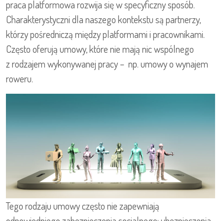
praca platformowa rozwija się w specyficzny sposób.
Charakterystyczni dla naszego kontekstu są partnerzy,
którzy pośredniczą między platformami i pracownikami.
Często oferują umowy, które nie mają nic wspólnego
z rodzajem wykonywanej pracy – np. umowy o wynajem
roweru.
Tego rodzaju umowy często nie zapewniają
odpowiedniego zabezpieczenia socjalnego: ubezpieczenia