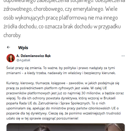
zdrowotnego, chorobowego, czy emerytalnego. Wiele
osób wykonujących pracę platformową nie ma innego
źródła dochodu, co oznacza brak dochodu w przypadku
choroby.