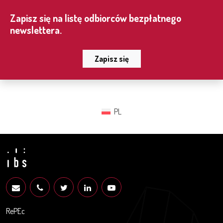
Zapisz się na listę odbiorców bezpłatnego
newslettera.
Zapisz się
PL
RePEc