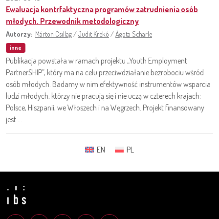
Ewaluacja kontrfaktyczna programów zatrudnienia osób
młodych. Przewodnik metodologiczny
Autorzy:
Márton Csillag
/
Judit Krekó
/
Ágota Scharle
inne
Publikacja powstała w ramach projektu „Youth Employment
PartnerSHIP”, który ma na celu przeciwdziałanie bezrobociu wśród
osób młodych. Badamy w nim efektywność instrumentów wsparcia
ludzi młodych, którzy nie pracują się i nie uczą w czterech krajach:
Polsce, Hiszpanii, we Włoszech i na Węgrzech. Projekt finansowany
jest ...
EN
PL