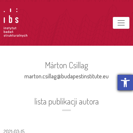
Márton Csillag
Otwórz p
marton.csillag@budapestinstitute.eu
lista publikacji autora
2021-03-15