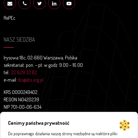
RePEc
NASZ SIEDZIBA
Irysowa 18c, 02-660 Warszawa, Polska
sekretariat: pon. – pt. w godz. 9.00 – 16.00
tel.:
22 629 33 82
e-mail:
ibs@ibs.org.pl
KRS 0000249402
REGON 140420239
NIP 701-00-06-634
Aktualności
Cenimy państwa prywatność
O nas
Projekty badawcze
Do poprawnego działania naszej strony niezbędne są niektóre pliki