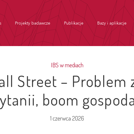
s
Projekty badawcze
Publikacje
Bazy i aplikacje
IBS w mediach
all Street – Problem 
rytanii, boom gospoda
1 czerwca 2026