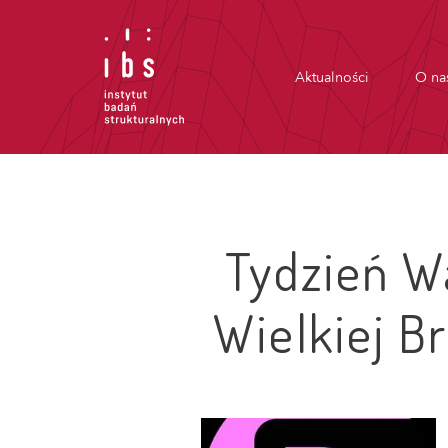
Aktualności
O na
Tydzień W
Wielkiej B