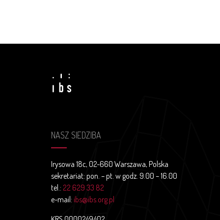
NASZ SIEDZIBA
Irysowa 18c, 02-660 Warszawa, Polska
sekretariat: pon. – pt. w godz. 9.00 – 16.00
tel.:
22 629 33 82
e-mail:
ibs@ibs.org.pl
KRS 0000249402