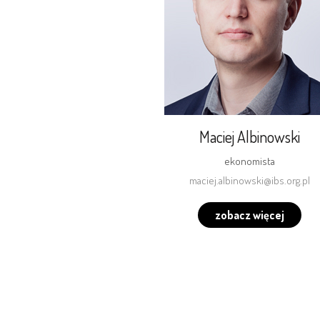
Maciej Albinowski
ekonomista
maciej.albinowski@ibs.org.pl
zobacz więcej