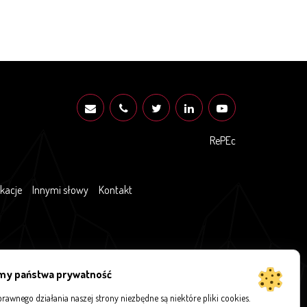
RePEc
ikacje
Innymi słowy
Kontakt
my państwa prywatność
rawnego działania naszej strony niezbędne są niektóre pliki cookies.