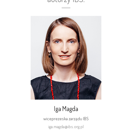
Iga Magda
wiceprezeska zarządu IBS
iga.magda@ibs.org.pl