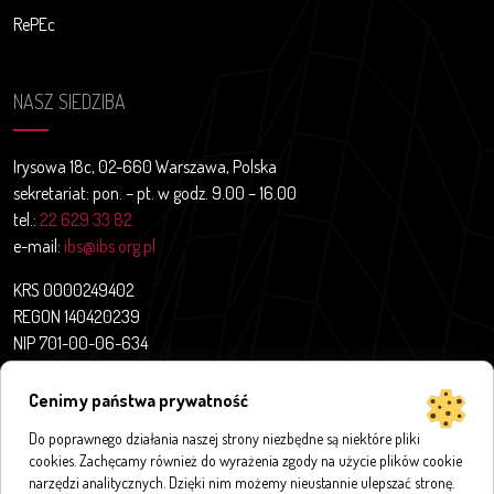
RePEc
NASZ SIEDZIBA
Irysowa 18c, 02-660 Warszawa, Polska
sekretariat: pon. – pt. w godz. 9.00 – 16.00
tel.:
22 629 33 82
e-mail:
ibs@ibs.org.pl
KRS 0000249402
REGON 140420239
NIP 701-00-06-634
Aktualności
Cenimy państwa prywatność
O nas
Do poprawnego działania naszej strony niezbędne są niektóre pliki
Projekty badawcze
cookies. Zachęcamy również do wyrażenia zgody na użycie plików cookie
Publikacje
narzędzi analitycznych. Dzięki nim możemy nieustannie ulepszać stronę.
Bazy i aplikacje