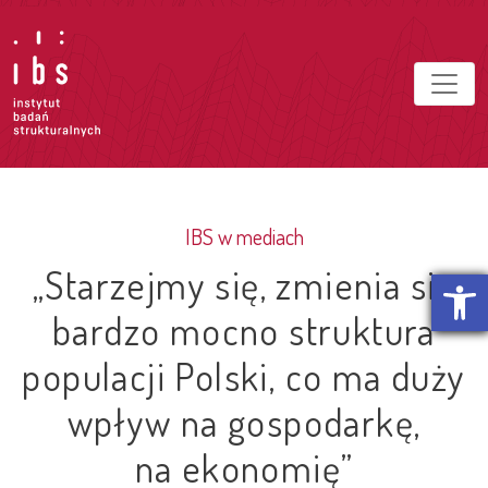
IBS w mediach
„Starzejmy się, zmienia się
Otwórz p
bardzo mocno struktura
populacji Polski, co ma duży
wpływ na gospodarkę,
na ekonomię”