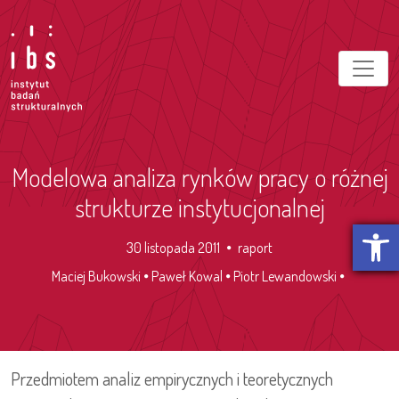
Modelowa analiza rynków pracy o różnej
strukturze instytucjonalnej
Otwórz p
30 listopada 2011
raport
Maciej Bukowski
Paweł Kowal
Piotr Lewandowski
Przedmiotem analiz empirycznych i teoretycznych