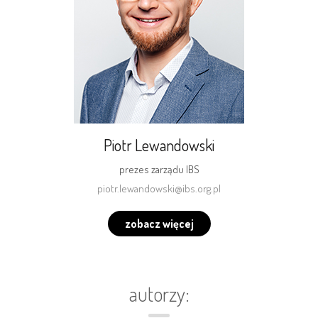
Piotr Lewandowski
prezes zarządu IBS
piotr.lewandowski@ibs.org.pl
zobacz więcej
autorzy: