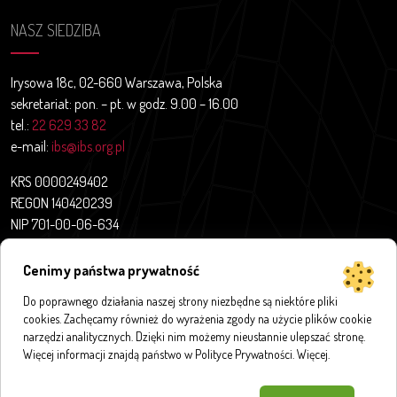
NASZ SIEDZIBA
Irysowa 18c, 02-660 Warszawa, Polska
sekretariat: pon. – pt. w godz. 9.00 – 16.00
tel.:
22 629 33 82
e-mail:
ibs@ibs.org.pl
KRS 0000249402
REGON 140420239
NIP 701-00-06-634
Aktualności
Cenimy państwa prywatność
O nas
Do poprawnego działania naszej strony niezbędne są niektóre pliki
Projekty badawcze
cookies. Zachęcamy również do wyrażenia zgody na użycie plików cookie
Publikacje
narzędzi analitycznych. Dzięki nim możemy nieustannie ulepszać stronę.
Bazy i aplikacje
Więcej informacji znajdą państwo w Polityce Prywatności.
Więcej
.
Innymi słowy
Kontakt