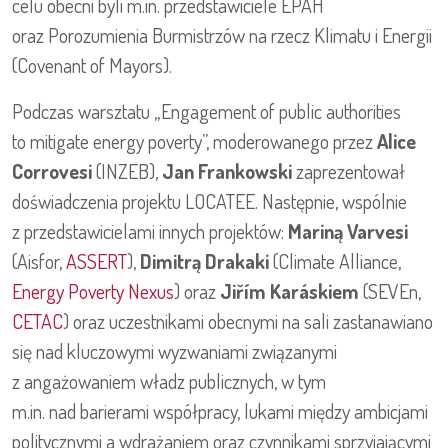
celu obecni byli m.in. przedstawiciele EPAH
oraz Porozumienia Burmistrzów na rzecz Klimatu i Energii
(Covenant of Mayors).
Podczas warsztatu „Engagement of public authorities
to mitigate energy poverty”, moderowanego przez
Alice
Corrovesi
(INZEB),
Jan Frankowski
zaprezentował
doświadczenia projektu LOCATEE. Następnie, wspólnie
z przedstawicielami innych projektów:
Mariną Varvesi
(Aisfor,
ASSERT
),
Dimitrą Drakaki
(Climate Alliance,
Energy Poverty Nexus
) oraz
Jiřím Karáskiem
(SEVEn,
CETAC
) oraz uczestnikami obecnymi na sali zastanawiano
się nad kluczowymi wyzwaniami związanymi
z angażowaniem władz publicznych, w tym
m.in. nad barierami współpracy, lukami między ambicjami
politycznymi a wdrażaniem oraz czynnikami sprzyjającymi