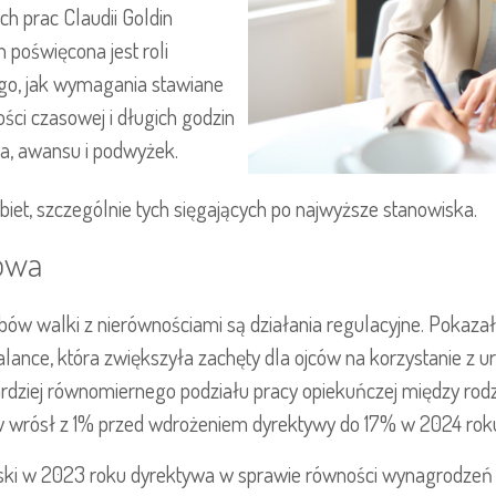
h prac Claudii Goldin
 poświęcona jest roli
tego, jak wymagania stawiane
ci czasowej i długich godzin
ia, awansu i podwyżek.
iet, szczególnie tych sięgających po najwyższe stanowiska.
owa
bów walki z nierównościami są działania regulacyjne. Pokaz
alance, która zwiększyła zachęty dla ojców na korzystanie z 
ardziej równomiernego podziału pracy opiekuńczej między rod
ów wrósł z 1% przed wdrożeniem dyrektywy do 17% w 2024 rok
ski w 2023 roku dyrektywa w sprawie równości wynagrodzeń k