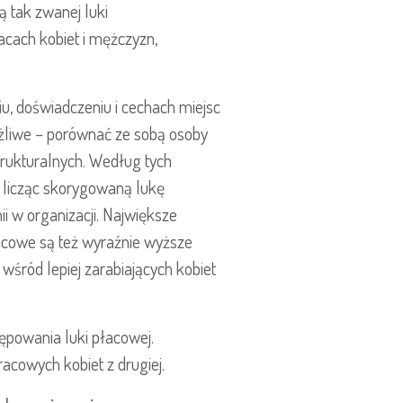
ą tak zwanej luki
łacach kobiet i mężczyzn,
u, doświadczeniu i cechach miejsc
możliwe – porównać ze sobą osoby
Strukturalnych. Według tych
 licząc skorygowaną lukę
i w organizacji. Największe
łacowe są też wyraźnie wyższe
wśród lepiej zarabiających kobiet
tępowania luki płacowej.
racowych kobiet z drugiej.