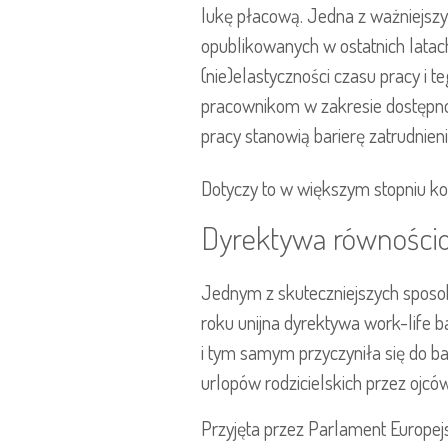
lukę płacową. Jedna z ważniejszyc
opublikowanych w ostatnich latach
(nie)elastyczności czasu pracy i 
pracownikom w zakresie dostępnoś
pracy stanowią barierę zatrudnien
Dotyczy to w większym stopniu kob
Dyrektywa równości
Jednym z skuteczniejszych sposo
roku unijna dyrektywa work-life b
i tym samym przyczyniła się do b
urlopów rodzicielskich przez ojc
Przyjęta przez Parlament Europej