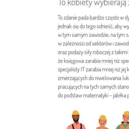
To kobiety wybieraj
To zdanie pada bardzo często w dys
jednak się do tego odnieść, aby w
w tym samym zawodzie, na tym sam
w zależności od sektorów i zawodó
oraz podaży siły roboczej z takimi
że księgowa zarabia mniej niż spec
specjalisty IT zarabia mniej niż j
zmierzających do niwelowania luk
pracujących na tych samych stanow
do podstaw matematyki – jabłka p