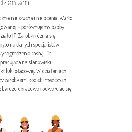
odzeniami
nie nie słucha i nie ocenia. Warto
orygowanej – porównujemy osoby
łu IT. Zarobki różnią się
opytu na danych specjalistów
 wynagrodzenia rosną. To,
a pracująca na stanowisku
ekt luki płacowej. W działaniach
zy zarobkami kobiet i mężczyzn
ż bardzo obrazowo i odwołując się