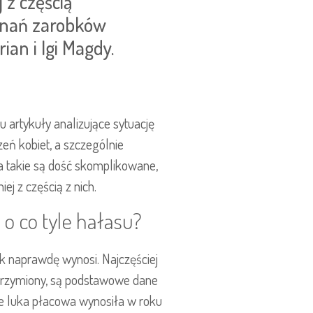
 z częścią
wnań zarobków
ian i Igi Magdy.
 artykuły analizujące sytuację
eń kobiet, a szczególnie
a takie są dość skomplikowane,
j z częścią z nich.
o co tyle hałasu?
ak naprawdę wynosi. Najczęściej
lbrzymiony, są podstawowe dane
sce luka płacowa wynosiła w roku