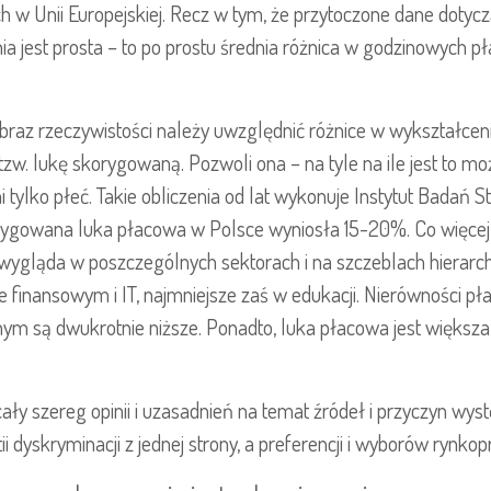
ch w Unii Europejskiej. Recz w tym, że przytoczone dane dotycz
ia jest prosta – to po prostu średnia różnica w godzinowych p
raz rzeczywistości należy uwzględnić różnice w wykształceni
ć tzw. lukę skorygowaną. Pozwoli ona – na tyle na ile jest to 
 tylko płeć. Takie obliczenia od lat wykonuje Instytut Badań 
orygowana luka płacowa w Polsce wyniosła 15-20%. Co więcej
ygląda w poszczególnych sektorach i na szczeblach hierarchi
e finansowym i IT, najmniejsze zaś w edukacji. Nierówności p
m są dwukrotnie niższe. Ponadto, luka płacowa jest większa 
ały szereg opinii i uzasadnień na temat źródeł i przyczyn wys
ii dyskryminacji z jednej strony, a preferencji i wyborów rynkop