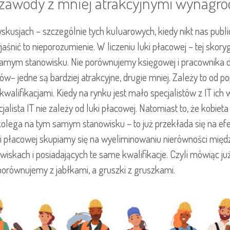
ą zawody z mniej atrakcyjnymi wynagr
kusjach – szczególnie tych kuluarowych, kiedy nikt nas publicz
yjaśnić to nieporozumienie. W liczeniu luki płacowej – tej sk
ym stanowisku. Nie porównujemy księgowej i pracownika dzia
w– jedne są bardziej atrakcyjne, drugie mniej. Zależy to od p
 kwalifikacjami. Kiedy na rynku jest mało specjalistów z IT ich
jalista IT nie zależy od luki płacowej. Natomiast to, że kobiet
ej kolega na tym samym stanowisku – to już przekłada się na ef
i płacowej skupiamy się na wyeliminowaniu nierówności międ
iskach i posiadających te same kwalifikacje. Czyli mówiąc ju
orównujemy z jabłkami, a gruszki z gruszkami.