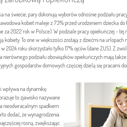
 na świecie, pary dokonują wyborów odnośnie podziału pracy od
zawodowa kobiet maleje z 73% przed urodzeniem dziecka do 
e za 2022 rok w Polsce). W podziale pracy opiekuńczej – tej 
ą kobiety. To one w większości zostają z dziećmi na urlopach m
h w 2024 roku skorzystało tylko 17% ojców (dane ZUS). Z zwol
dla nierównego podziału obowiązków opiekuńczych mają także
dycyjnych gospodarstw domowych częściej dzielą się pracami
dań wpływa na dynamikę
Obrazuje to zjawisko nazywane
ona nieodwracalnym spadkiem
rto dodać, że wynagrodzenia
ajczęściej rosną, zwiększając