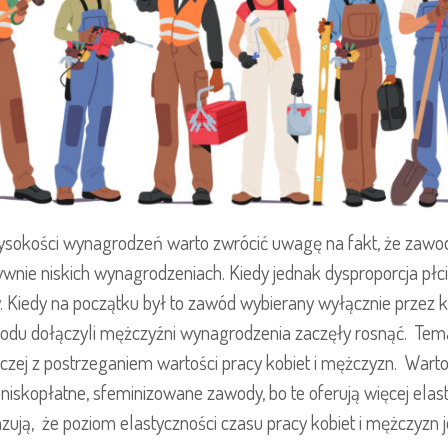
ysokości wynagrodzeń warto zwrócić uwagę na fakt, że zawod
ywnie niskich wynagrodzeniach. Kiedy jednak dysproporcja płc
 Kiedy na początku był to zawód wybierany wyłącznie przez k
awodu dołączyli mężczyźni wynagrodzenia zaczęły rosnąć. Tema
czej z postrzeganiem wartości pracy kobiet i mężczyzn. Warto
 niskopłatne, sfeminizowane zawody, bo te oferują więcej elas
ują, że poziom elastyczności czasu pracy kobiet i mężczyzn j