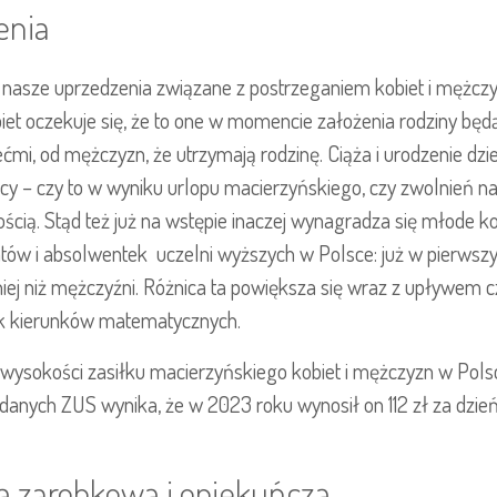
enia
nasze uprzedzenia związane z postrzeganiem kobiet i mężczyzn
biet oczekuje się, że to one w momencie założenia rodziny bę
ćmi, od mężczyzn, że utrzymają rodzinę. Ciąża i urodzenie dz
acy – czy to w wyniku urlopu macierzyńskiego, czy zwolnień n
ścią. Stąd też już na wstępie inaczej wynagradza się młode ko
tów i absolwentek uczelni wyższych w Polsce: już w pierwsz
ej niż mężczyźni. Różnica ta powiększa się wraz z upływem c
k kierunków matematycznych.
 wysokości zasiłku macierzyńskiego kobiet i mężczyzn w Pols
danych ZUS wynika, że w 2023 roku wynosił on 112 zł za dzień
cą zarobkową i opiekuńczą