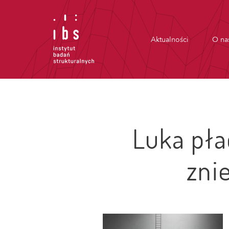
Aktualności
O na
Luka pła
zni