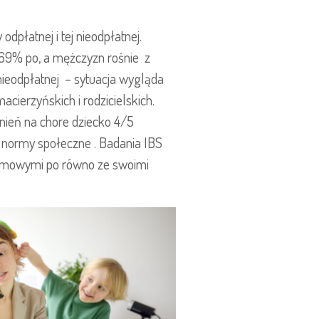
płatnej i tej nieodpłatnej.
69% po, a mężczyzn rośnie z
nieodpłatnej – sytuacja wygląda
acierzyńskich i rodzicielskich.
nień na chore dziecko 4/5
 normy społeczne . Badania IBS
 domowymi po równo ze swoimi