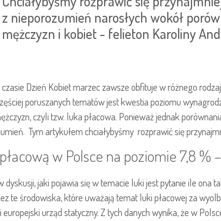
Chciałybyśmy rozprawić się przynajmniej
z nieporozumień narosłych wokół poró
mężczyzn i kobiet - felieton Karoliny Andr
zasie Dzień Kobiet marzec zawsze obfituje w różnego rodzaju
częściej poruszanych tematów jest kwestia poziomu wynagrodz
ężczyzn, czyli tzw. luka płacowa. Ponieważ jednak porównani
zumień. Tym artykułem chciałybyśmy rozprawić się przynajmnie
 płacową w Polsce na poziomie 7,8 % – 
kusji, jaki pojawia się w temacie luki jest pytanie ile ona t
zez te środowiska, które uważają temat luki płacowej za wyo
i europejski urząd statyczny. Z tych danych wynika, że w Pol