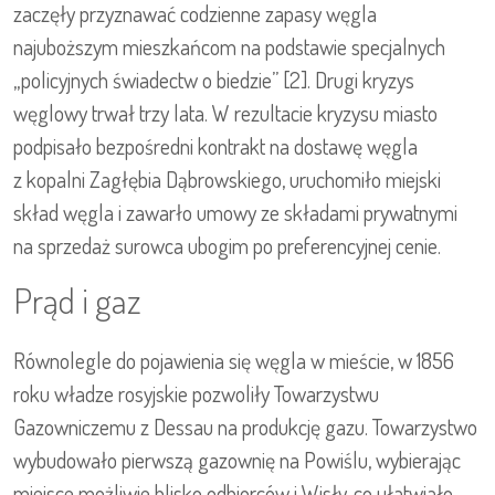
zaczęły przyznawać codzienne zapasy węgla
najuboższym mieszkańcom na podstawie specjalnych
„policyjnych świadectw o biedzie” [2]. Drugi kryzys
węglowy trwał trzy lata. W rezultacie kryzysu miasto
podpisało bezpośredni kontrakt na dostawę węgla
z kopalni Zagłębia Dąbrowskiego, uruchomiło miejski
skład węgla i zawarło umowy ze składami prywatnymi
na sprzedaż surowca ubogim po preferencyjnej cenie.
Prąd i gaz
Równolegle do pojawienia się węgla w mieście, w 1856
roku władze rosyjskie pozwoliły Towarzystwu
Gazowniczemu z Dessau na produkcję gazu. Towarzystwo
wybudowało pierwszą gazownię na Powiślu, wybierając
miejsce możliwie blisko odbiorców i Wisły, co ułatwiało