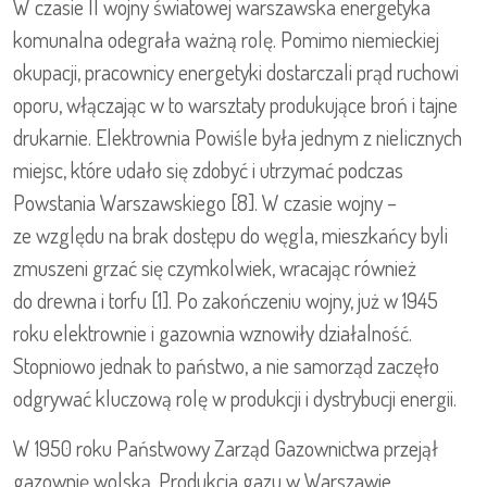
W czasie II wojny światowej warszawska energetyka
komunalna odegrała ważną rolę. Pomimo niemieckiej
okupacji, pracownicy energetyki dostarczali prąd ruchowi
oporu, włączając w to warsztaty produkujące broń i tajne
drukarnie. Elektrownia Powiśle była jednym z nielicznych
miejsc, które udało się zdobyć i utrzymać podczas
Powstania Warszawskiego [8]. W czasie wojny –
ze względu na brak dostępu do węgla, mieszkańcy byli
zmuszeni grzać się czymkolwiek, wracając również
do drewna i torfu [1]. Po zakończeniu wojny, już w 1945
roku elektrownie i gazownia wznowiły działalność.
Stopniowo jednak to państwo, a nie samorząd zaczęło
odgrywać kluczową rolę w produkcji i dystrybucji energii.
W 1950 roku Państwowy Zarząd Gazownictwa przejął
gazownię wolską. Produkcja gazu w Warszawie