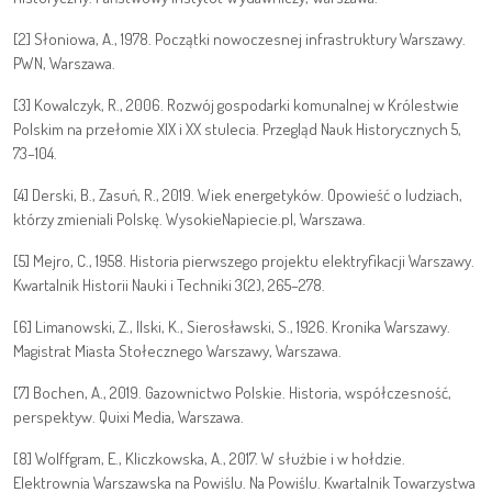
[2] Słoniowa, A., 1978. Początki nowoczesnej infrastruktury Warszawy.
PWN, Warszawa.
[3] Kowalczyk, R., 2006. Rozwój gospodarki komunalnej w Królestwie
Polskim na przełomie XIX i XX stulecia. Przegląd Nauk Historycznych 5,
73–104.
[4] Derski, B., Zasuń, R., 2019. Wiek energetyków. Opowieść o ludziach,
którzy zmieniali Polskę. WysokieNapiecie.pl, Warszawa.
[5] Mejro, C., 1958. Historia pierwszego projektu elektryfikacji Warszawy.
Kwartalnik Historii Nauki i Techniki 3(2), 265–278.
[6] Limanowski, Z., Ilski, K., Sierosławski, S., 1926. Kronika Warszawy.
Magistrat Miasta Stołecznego Warszawy, Warszawa.
[7] Bochen, A., 2019. Gazownictwo Polskie. Historia, współczesność,
perspektyw. Quixi Media, Warszawa.
[8] Wolffgram, E., Kliczkowska, A., 2017. W służbie i w hołdzie.
Elektrownia Warszawska na Powiślu. Na Powiślu. Kwartalnik Towarzystwa