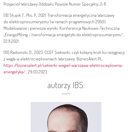
Przyjaciół Warszawy Oddziału Powiśle Numer Specjalny, 2–11.
[9] Słupik T., Plis, P., 2021. Transformacja energetyczna Warszawy
do elektroprosumeryzmu (w ramach programowych 2050).
Modelowanie i pierwsze wyniki. Konferencja Naukowo-Techniczna
„EnergoMiting – transformacja energetyki do elektroprosumeryzmu”,
22.11.2021.
[10] Radomski, D., 2023. CCGT Siekierki, czyli kolejny krok ku rezygnacji
z węgla w elektrociepłowniach Warszawy. BiznesAlert.PL,
https://biznesalert.pl/sekierki-wegiel-warszawa-elektrocieplownia-
energetyka/
, 29.03.2023.
autorzy IBS: