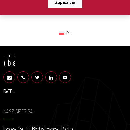
Zapisz się
PL
RePEc
NASZ SIEDZIBA
Irysowa 18c, 02-660 Warszawa, Polska