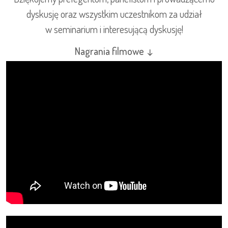
dyskusję oraz wszystkim uczestnikom za udział
w seminarium i interesującą dyskusję!
Nagrania filmowe ↓