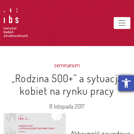
seminarium
„Rodzina 500+” a sytuacja
Otwórz p
kobiet na rynku pracy
8 listopada 2017
Aktywność zawodowa