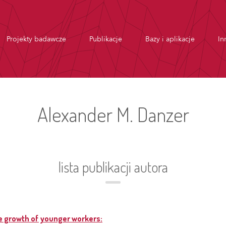
Projekty badawcze
Publikacje
Bazy i aplikacje
In
Alexander M. Danzer
lista publikacji autora
e growth of younger workers: