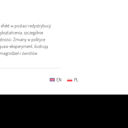
fekt w postaci redystrybucji
kształcenia, szczególnie
tności. Zmiany w polityce
quasi-eksperyment, ilustrują
wynagrodzeń i zwrotów
EN
PL