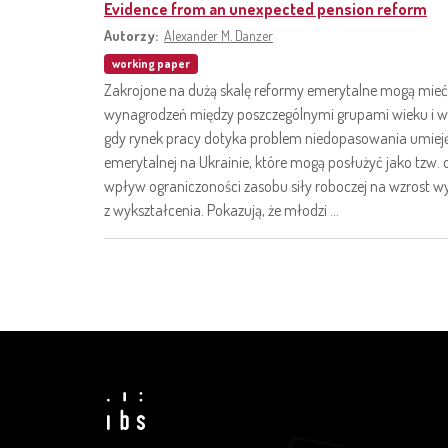
Evidence from an unexpected pension reform
Autorzy:
Alexander M. Danzer
working paper
Zakrojone na dużą skalę reformy emerytalne mogą mieć e
wynagrodzeń między poszczególnymi grupami wieku i wy
gdy rynek pracy dotyka problem niedopasowania umieję
emerytalnej na Ukrainie, które mogą posłużyć jako tzw. 
wpływ ograniczoności zasobu siły roboczej na wzrost 
z wykształcenia. Pokazują, że młodzi ...