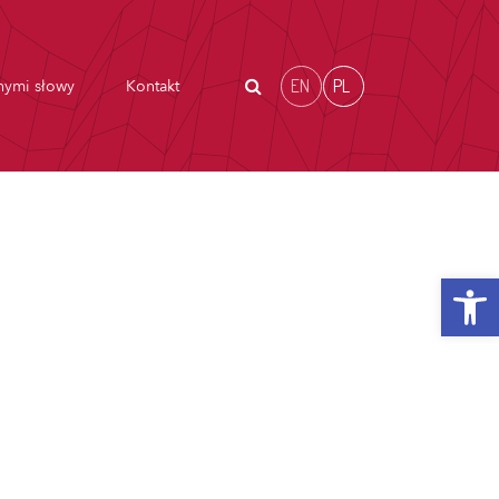
EN
PL
nymi słowy
Kontakt
Otwórz p