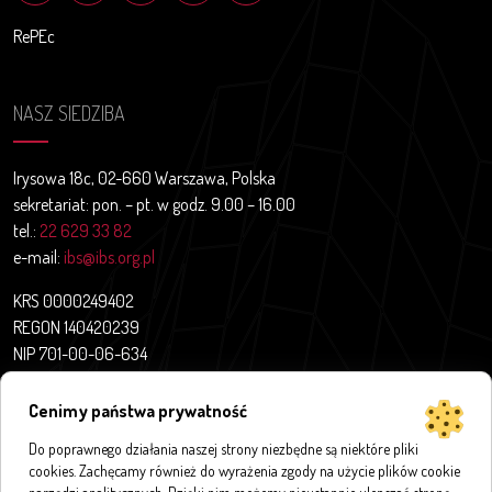
RePEc
NASZ SIEDZIBA
Irysowa 18c, 02-660 Warszawa, Polska
sekretariat: pon. – pt. w godz. 9.00 – 16.00
tel.:
22 629 33 82
e-mail:
ibs@ibs.org.pl
KRS 0000249402
REGON 140420239
NIP 701-00-06-634
Aktualności
Cenimy państwa prywatność
O nas
Do poprawnego działania naszej strony niezbędne są niektóre pliki
Projekty badawcze
cookies. Zachęcamy również do wyrażenia zgody na użycie plików cookie
Publikacje