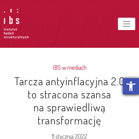
IBS w mediach
Tarcza antyinflacyjna 2.0
Otwórz p
to stracona szansa
na sprawiedliwą
transformację
11 stycznia 2022