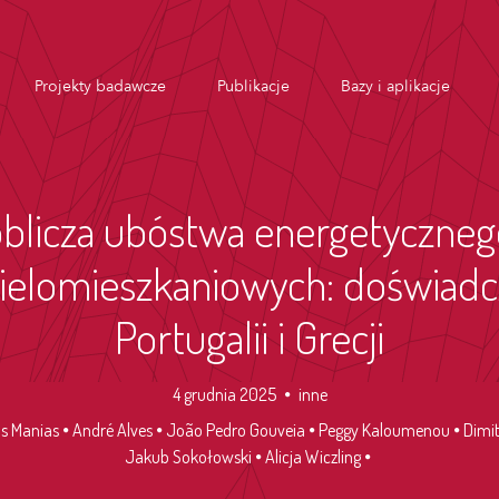
Projekty badawcze
Publikacje
Bazy i aplikacje
blicza ubóstwa energetyczne
elomieszkaniowych: doświadcze
Portugalii i Grecji
4 grudnia 2025
inne
os Manias
André Alves
João Pedro Gouveia
Peggy Kaloumenou
Dimit
Jakub Sokołowski
Alicja Wiczling