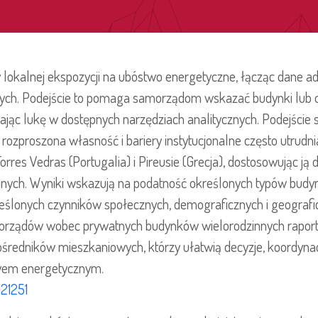
lokalnej ekspozycji na ubóstwo energetyczne, łącząc dane ad
ch. Podejście to pomaga samorządom wskazać budynki lub o
ając lukę w dostępnych narzędziach analitycznych. Podejście 
rozproszona własność i bariery instytucjonalne często utrudn
orres Vedras (Portugalia) i Pireusie (Grecja), dostosowując 
yjnych. Wyniki wskazują na podatność określonych typów bud
eślonych czynników społecznych, demograficznych i geografi
orządów wobec prywatnych budynków wielorodzinnych raport
średników mieszkaniowych, którzy ułatwią decyzje, koordynacj
wem energetycznym.
821251