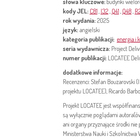
słowa kluczowe:
budynki wielor
kody JEL:
C81
,
I32
,
Q41
,
Q48
,
R
rok wydania:
2025
język:
angielski
kategoria publikacji:
energia i 
seria wydawnicza:
Project Deli
numer publikacji:
LOCATEE Deli
dodatkowe informacje:
Recenzenci: Stefan Bouzarovski 
projektu LOCATEE), Ricardo Barb
Projekt LOCATEE jest współfinans
są wyłącznie poglądami autora(ów)
ani organy przyznające środki nie
Ministerstwa Nauki i Szkolnictw