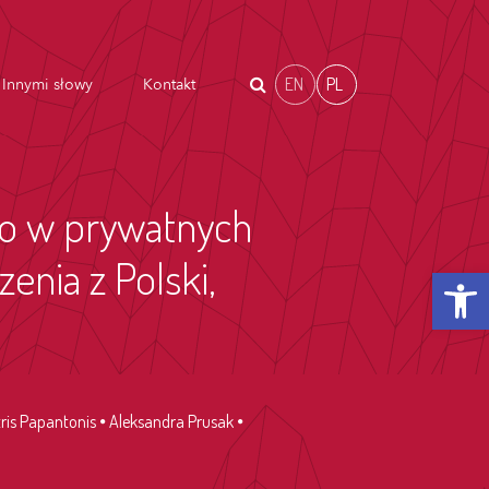
EN
PL
Innymi słowy
Kontakt
go w prywatnych
nia z Polski,
Otwórz p
ris Papantonis
Aleksandra Prusak