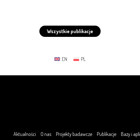
Wszystkie publikacje
EN
PL
Aktualności
O nas
Projekty badawcze
Publikacje
Bazy i apl