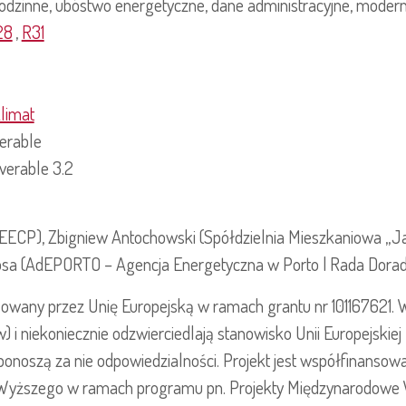
odzinne, ubóstwo energetyczne, dane administracyjne, modern
28
,
R31
klimat
verable
verable 3.2
(IEECP), Zbigniew Antochowski (Spółdzielnia Mieszkaniowa „
osa (AdEPORTO – Agencja Energetyczna w Porto | Rada Dorad
owany przez Unię Europejską w ramach grantu nr 101167621. W
 i niekoniecznie odzwierciedlają stanowisko Unii Europejskiej
 ponoszą za nie odpowiedzialności. Projekt jest współfinanso
a Wyższego w ramach programu pn. Projekty Międzynarodowe