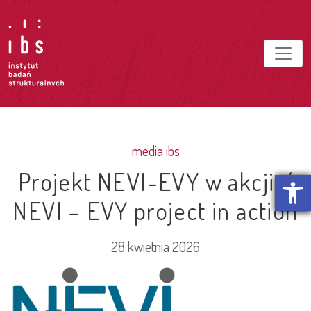
media ibs
Projekt NEVI-EVY w akcji /
Otwórz p
NEVI – EVY project in action
28 kwietnia 2026