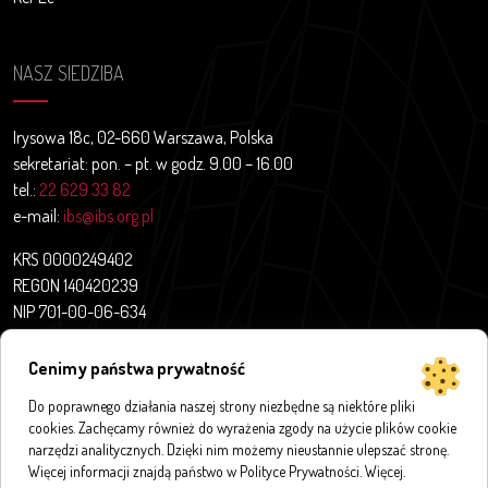
NASZ SIEDZIBA
Irysowa 18c, 02-660 Warszawa, Polska
sekretariat: pon. – pt. w godz. 9.00 – 16.00
tel.:
22 629 33 82
e-mail:
ibs@ibs.org.pl
KRS 0000249402
REGON 140420239
NIP 701-00-06-634
Aktualności
Cenimy państwa prywatność
O nas
Projekty badawcze
Do poprawnego działania naszej strony niezbędne są niektóre pliki
cookies. Zachęcamy również do wyrażenia zgody na użycie plików cookie
Publikacje
narzędzi analitycznych. Dzięki nim możemy nieustannie ulepszać stronę.
Bazy i aplikacje
Więcej informacji znajdą państwo w Polityce Prywatności.
Więcej
.
Innymi słowy