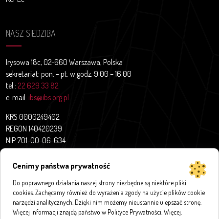
NASZ SIEDZIBA
Irysowa 18c, 02-660 Warszawa, Polska
sekretariat: pon. – pt. w godz. 9.00 – 16.00
tel.:
22 629 33 82
e-mail:
ibs@ibs.org.pl
KRS 0000249402
REGON 140420239
NIP 701-00-06-634
Aktualności
Cenimy państwa prywatność
O nas
Do poprawnego działania naszej strony niezbędne są niektóre pliki
Projekty badawcze
cookies. Zachęcamy również do wyrażenia zgody na użycie plików cookie
Publikacje
narzędzi analitycznych. Dzięki nim możemy nieustannie ulepszać stronę.
Bazy i aplikacje
Więcej informacji znajdą państwo w Polityce Prywatności.
Więcej
.
Innymi słowy