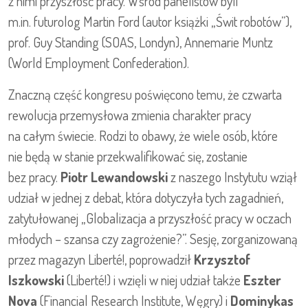
z nimi przyszłość pracy. Wśród panelistów byli
m.in. futurolog Martin Ford (autor książki „Świt robotów”),
prof. Guy Standing (SOAS, Londyn), Annemarie Muntz
(World Employment Confederation).
Znaczną część kongresu poświęcono temu, że czwarta
rewolucja przemysłowa zmienia charakter pracy
na całym świecie. Rodzi to obawy, że wiele osób, które
nie będą w stanie przekwalifikować się, zostanie
bez pracy.
Piotr Lewandowski
z naszego Instytutu wziął
udział w jednej z debat, która dotyczyła tych zagadnień,
zatytułowanej „Globalizacja a przyszłość pracy w oczach
młodych – szansa czy zagrożenie?”. Sesję, zorganizowaną
przez magazyn Liberté!, poprowadził
Krzysztof
Iszkowski
(Liberté!) i wzięli w niej udział także
Eszter
Nova
(Financial Research Institute, Węgry) i
Dominykas