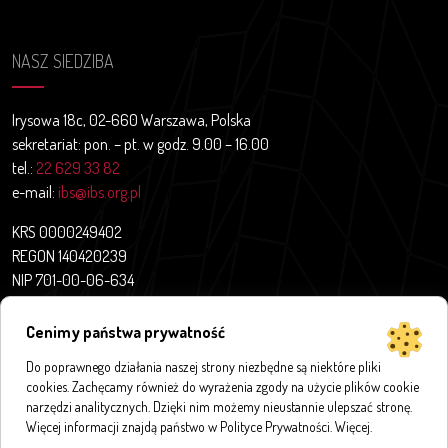
NASZ SIEDZIBA
Irysowa 18c, 02-660 Warszawa, Polska
sekretariat: pon. – pt. w godz. 9.00 – 16.00
tel.:
22 629 33 82
e-mail:
ibs@ibs.org.pl
KRS 0000249402
REGON 140420239
NIP 701-00-06-634
Aktualności
Cenimy państwa prywatność
O nas
Do poprawnego działania naszej strony niezbędne są niektóre pliki
Projekty badawcze
cookies. Zachęcamy również do wyrażenia zgody na użycie plików cookie
Publikacje
narzędzi analitycznych. Dzięki nim możemy nieustannie ulepszać stronę.
Bazy i aplikacje
Więcej informacji znajdą państwo w Polityce Prywatności.
Więcej
.
Innymi słowy